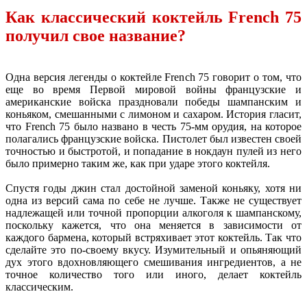
Как классический коктейль French 75
получил свое название?
Одна версия легенды о коктейле French 75 говорит о том, что
еще во время Первой мировой войны французские и
американские войска праздновали победы шампанским и
коньяком, смешанными с лимоном и сахаром. История гласит,
что French 75 было названо в честь 75-мм орудия, на которое
полагались французские войска. Пистолет был известен своей
точностью и быстротой, и попадание в нокдаун пулей из него
было примерно таким же, как при ударе этого коктейля.
Спустя годы джин стал достойной заменой коньяку, хотя ни
одна из версий сама по себе не лучше. Также не существует
надлежащей или точной пропорции алкоголя к шампанскому,
поскольку кажется, что она меняется в зависимости от
каждого бармена, который встряхивает этот коктейль. Так что
сделайте это по-своему вкусу. Изумительный и опьяняющий
дух этого вдохновляющего смешивания ингредиентов, а не
точное количество того или иного, делает коктейль
классическим.