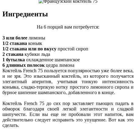
Ингредиенты
На 6 порций вам потребуется:
3 или более
лимоны
1/2 стакана
коньяк
1/2 стакана или по вкусу
простой сироп
2 стакана
кубики льда
1 бутылка
охлажденное шампанское
6 длинных полосок
цедра лимона
Коктейль French 75 пользуется популярностью уже более века,
и не зря. Это изысканный коктейль, из которого получается
элегантный аперитив, учитывая тонкую интенсивность
коньяка, сладко-терпкую нотку простого лимонного сиропа и
бурное шипение шампанского, добавленного в конце.
Коктейль French 75 до сих пор заставляет пьющих падать в
обморок благодаря своей легкой элегантности и сладкой
шипучести. Если вы еще не пробовали этот напиток, вам
действительно следует исправить это упущение. Вот как это
сделать.