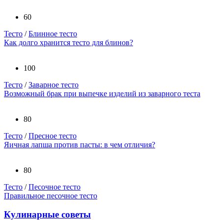
60
Тесто
/
Блинное тесто
Как долго хранится тесто для блинов?
100
Тесто
/
Заварное тесто
Возможный брак при выпечке изделий из заварного теста
80
Тесто
/
Пресное тесто
Яичная лапша против пасты: в чем отличия?
80
Тесто
/
Песочное тесто
Правильное песочное тесто
Кулинарные советы