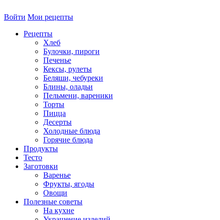
Войти
Мои рецепты
Рецепты
Хлеб
Булочки, пироги
Печенье
Кексы, рулеты
Беляши, чебуреки
Блины, оладьи
Пельмени, вареники
Торты
Пицца
Десерты
Холодные блюда
Горячие блюда
Продукты
Тесто
Заготовки
Варенье
Фрукты, ягоды
Овощи
Полезные советы
На кухне
Украшение изделий