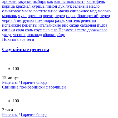
дрожжи
закуски
имбирь
как
как использовать
картофель
корица
крахмал
курица
лимон
лук
лук зеленый
масло
оливковое
масло растительное
масло сливочное
мед
молоко
морковь
мука
орегано
орехи
перец
перец болгарский
перец
черный
петрушка
помидоры
разрыхлитель
рецепты
испанские
рецепты итальянские
рис
сахар
сахарная пудра
сливки
сода
соль
соус
сыр
сыр Пармезан
тесто дрожжевое
уксус
чеснок
шоколад
яблоки
яйцо
Показать все теги
Случайные рецепты
100
15 минут
Рецепты
/
Горячие блюда
Свинина по-иберийски с горчицей
100
2 часа
Рецепты
/
Горячие блюда