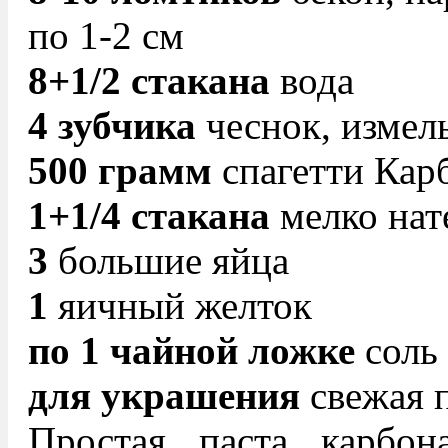
по 1-2 см
8+1/2 стакана
вода
4 зубчика
чеснок, измел
500 грамм
спагетти Кар
1+1/4 стакана
мелко нат
3
большие яйца
1
яичный желток
по 1 чайной ложке
соль 
для украшения
свежая п
Простая паста карбона