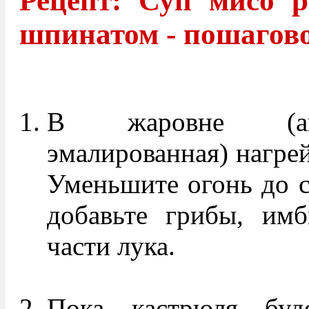
Рецепт: Суп мисо 
шпинатом - пошагово
В жаровне (ант
эмалированная) нагрей
Уменьшите огонь до с
добавьте грибы, имб
части лука.
Пока кастрюля буде