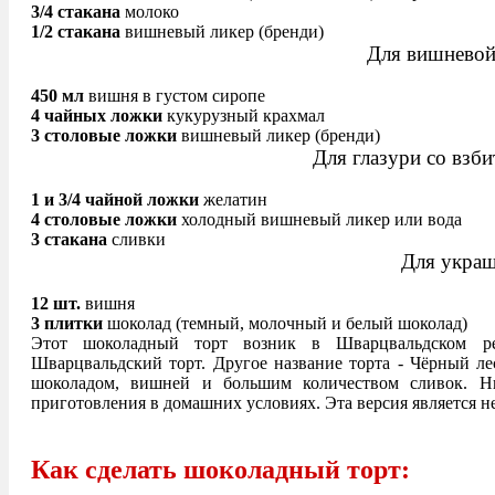
3/4 стакана
молоко
1/2 стакана
вишневый ликер (бренди)
Для вишневой
450 мл
вишня в густом сиропе
4 чайных ложки
кукурузный крахмал
3 столовые ложки
вишневый ликер (бренди)
Для глазури со взб
1 и 3/4 чайной ложки
желатин
4 столовые ложки
холодный вишневый ликер или вода
3 стакана
сливки
Для украш
12 шт.
вишня
3 плитки
шоколад (темный, молочный и белый шоколад)
Этот шоколадный торт возник в Шварцвальдском ре
Шварцвальдский торт. Другое название торта - Чёрный лес
шоколадом, вишней и большим количеством сливок. Н
приготовления в домашних условиях. Эта версия является не
Как сделать шоколадный торт: