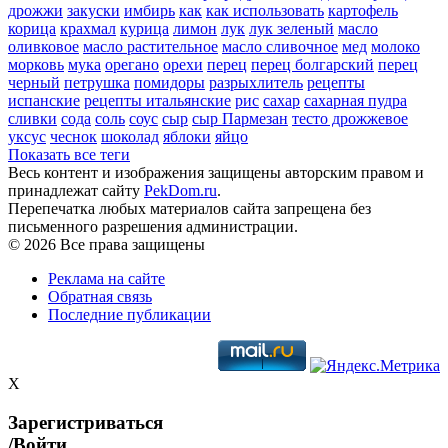
дрожжи
закуски
имбирь
как
как использовать
картофель
корица
крахмал
курица
лимон
лук
лук зеленый
масло
оливковое
масло растительное
масло сливочное
мед
молоко
морковь
мука
орегано
орехи
перец
перец болгарский
перец
черный
петрушка
помидоры
разрыхлитель
рецепты
испанские
рецепты итальянские
рис
сахар
сахарная пудра
сливки
сода
соль
соус
сыр
сыр Пармезан
тесто дрожжевое
уксус
чеснок
шоколад
яблоки
яйцо
Показать все теги
Весь контент и изображения защищены авторским правом и
принадлежат сайту
PekDom.ru
.
Перепечатка любых материалов сайта запрещена без
письменного разрешения администрации.
© 2026 Все права защищены
Реклама на сайте
Обратная связь
Последние публикации
X
Зарегистриваться
/Войти