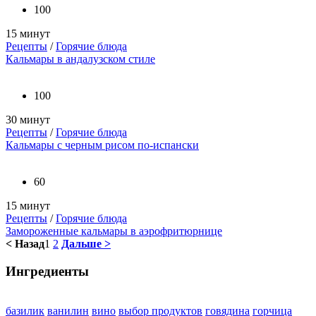
100
15 минут
Рецепты
/
Горячие блюда
Кальмары в андалузском стиле
100
30 минут
Рецепты
/
Горячие блюда
Кальмары с черным рисом по-испански
60
15 минут
Рецепты
/
Горячие блюда
Замороженные кальмары в аэрофритюрнице
< Назад
1
2
Дальше >
Ингредиенты
базилик
ванилин
вино
выбор продуктов
говядина
горчица