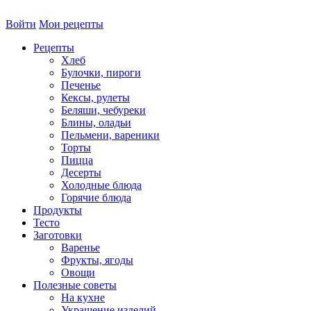
Войти
Мои рецепты
Рецепты
Хлеб
Булочки, пироги
Печенье
Кексы, рулеты
Беляши, чебуреки
Блины, оладьи
Пельмени, вареники
Торты
Пицца
Десерты
Холодные блюда
Горячие блюда
Продукты
Тесто
Заготовки
Варенье
Фрукты, ягоды
Овощи
Полезные советы
На кухне
Украшение изделий