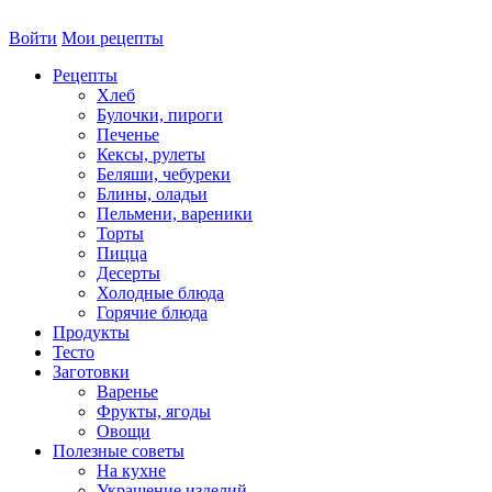
Войти
Мои рецепты
Рецепты
Хлеб
Булочки, пироги
Печенье
Кексы, рулеты
Беляши, чебуреки
Блины, оладьи
Пельмени, вареники
Торты
Пицца
Десерты
Холодные блюда
Горячие блюда
Продукты
Тесто
Заготовки
Варенье
Фрукты, ягоды
Овощи
Полезные советы
На кухне
Украшение изделий