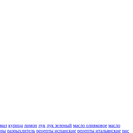
мал
курица
лимон
лук
лук зеленый
масло оливковое
масло
оры
разрыхлитель
рецепты испанские
рецепты итальянские
рис