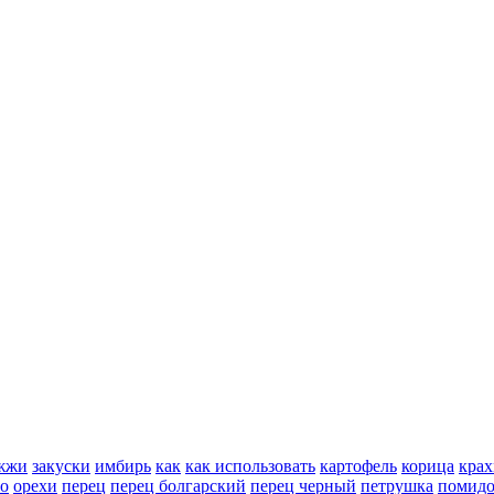
жжи
закуски
имбирь
как
как использовать
картофель
корица
крах
но
орехи
перец
перец болгарский
перец черный
петрушка
помид