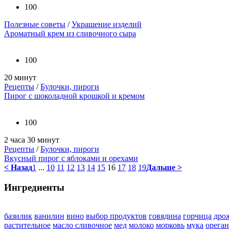
100
Полезные советы
/
Украшение изделий
Ароматный крем из сливочного сыра
100
20 минут
Рецепты
/
Булочки, пироги
Пирог с шоколадной крошкой и кремом
100
2 часа 30 минут
Рецепты
/
Булочки, пироги
Вкусный пирог с яблоками и орехами
< Назад
1
...
10
11
12
13
14
15
16
17
18
19
Дальше >
Ингредиенты
базилик
ванилин
вино
выбор продуктов
говядина
горчица
дро
растительное
масло сливочное
мед
молоко
морковь
мука
орега