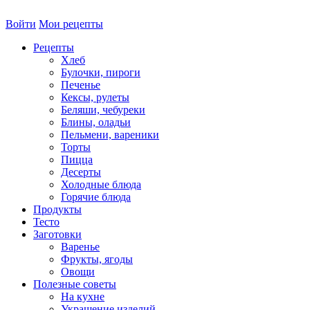
Войти
Мои рецепты
Рецепты
Хлеб
Булочки, пироги
Печенье
Кексы, рулеты
Беляши, чебуреки
Блины, оладьи
Пельмени, вареники
Торты
Пицца
Десерты
Холодные блюда
Горячие блюда
Продукты
Тесто
Заготовки
Варенье
Фрукты, ягоды
Овощи
Полезные советы
На кухне
Украшение изделий