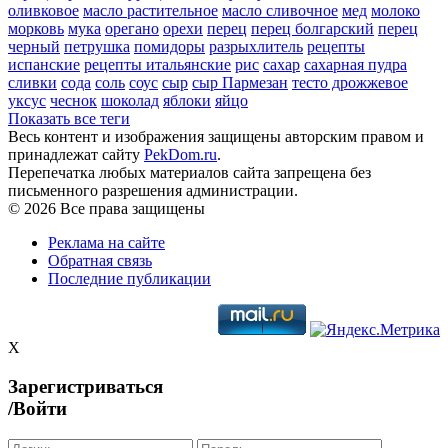
оливковое
масло растительное
масло сливочное
мед
молоко
морковь
мука
орегано
орехи
перец
перец болгарский
перец
черный
петрушка
помидоры
разрыхлитель
рецепты
испанские
рецепты итальянские
рис
сахар
сахарная пудра
сливки
сода
соль
соус
сыр
сыр Пармезан
тесто дрожжевое
уксус
чеснок
шоколад
яблоки
яйцо
Показать все теги
Весь контент и изображения защищены авторским правом и
принадлежат сайту
PekDom.ru
.
Перепечатка любых материалов сайта запрещена без
письменного разрешения администрации.
© 2026 Все права защищены
Реклама на сайте
Обратная связь
Последние публикации
X
Зарегистриваться
/Войти