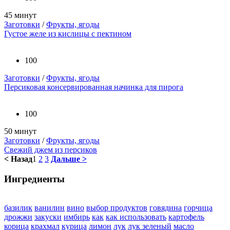
45 минут
Заготовки
/
Фрукты, ягоды
Густое желе из кислицы с пектином
100
Заготовки
/
Фрукты, ягоды
Персиковая консервированная начинка для пирога
100
50 минут
Заготовки
/
Фрукты, ягоды
Свежий джем из персиков
< Назад
1
2
3
Дальше >
Ингредиенты
базилик
ванилин
вино
выбор продуктов
говядина
горчица
дрожжи
закуски
имбирь
как
как использовать
картофель
корица
крахмал
курица
лимон
лук
лук зеленый
масло