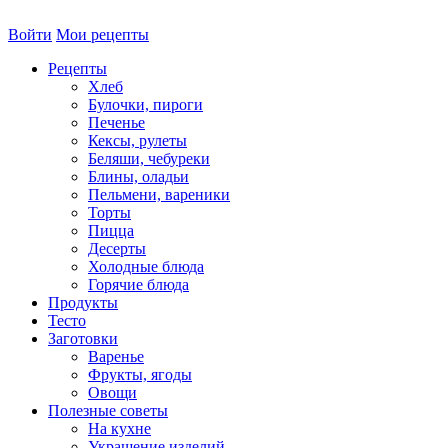
Войти
Мои рецепты
Рецепты
Хлеб
Булочки, пироги
Печенье
Кексы, рулеты
Беляши, чебуреки
Блины, оладьи
Пельмени, вареники
Торты
Пицца
Десерты
Холодные блюда
Горячие блюда
Продукты
Тесто
Заготовки
Варенье
Фрукты, ягоды
Овощи
Полезные советы
На кухне
Украшение изделий