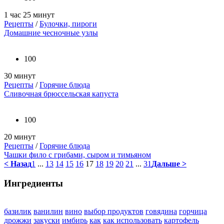
1 час 25 минут
Рецепты
/
Булочки, пироги
Домашние чесночные узлы
100
30 минут
Рецепты
/
Горячие блюда
Сливочная брюссельская капуста
100
20 минут
Рецепты
/
Горячие блюда
Чашки фило с грибами, сыром и тимьяном
< Назад
1
...
13
14
15
16
17
18
19
20
21
...
31
Дальше >
Ингредиенты
базилик
ванилин
вино
выбор продуктов
говядина
горчица
дрожжи
закуски
имбирь
как
как использовать
картофель