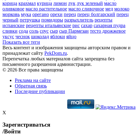
корица
крахмал
курица
лимон
лук
лук зеленый
масло
оливковое
масло растительное
масло сливочное
мед
молоко
морковь
мука
орегано
орехи
перец
перец болгарский
перец
черный
петрушка
помидоры
разрыхлитель
рецепты
испанские
рецепты итальянские
рис
сахар
сахарная пудра
сливки
сода
соль
соус
сыр
сыр Пармезан
тесто дрожжевое
уксус
чеснок
шоколад
яблоки
яйцо
Показать все теги
Весь контент и изображения защищены авторским правом и
принадлежат сайту
PekDom.ru
.
Перепечатка любых материалов сайта запрещена без
письменного разрешения администрации.
© 2026 Все права защищены
Реклама на сайте
Обратная связь
Последние публикации
X
Зарегистриваться
/Войти