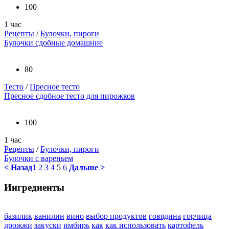
100
1 час
Рецепты
/
Булочки, пироги
Булочки сдобные домашние
80
Тесто
/
Пресное тесто
Пресное сдобное тесто для пирожков
100
1 час
Рецепты
/
Булочки, пироги
Булочки с вареньем
< Назад
1
2
3
4
5
6
Дальше >
Ингредиенты
базилик
ванилин
вино
выбор продуктов
говядина
горчица
дрожжи
закуски
имбирь
как
как использовать
картофель