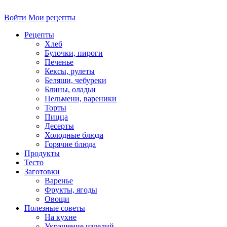
Войти
Мои рецепты
Рецепты
Хлеб
Булочки, пироги
Печенье
Кексы, рулеты
Беляши, чебуреки
Блины, оладьи
Пельмени, вареники
Торты
Пицца
Десерты
Холодные блюда
Горячие блюда
Продукты
Тесто
Заготовки
Варенье
Фрукты, ягоды
Овощи
Полезные советы
На кухне
Украшение изделий