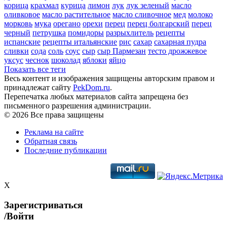
корица
крахмал
курица
лимон
лук
лук зеленый
масло
оливковое
масло растительное
масло сливочное
мед
молоко
морковь
мука
орегано
орехи
перец
перец болгарский
перец
черный
петрушка
помидоры
разрыхлитель
рецепты
испанские
рецепты итальянские
рис
сахар
сахарная пудра
сливки
сода
соль
соус
сыр
сыр Пармезан
тесто дрожжевое
уксус
чеснок
шоколад
яблоки
яйцо
Показать все теги
Весь контент и изображения защищены авторским правом и
принадлежат сайту
PekDom.ru
.
Перепечатка любых материалов сайта запрещена без
письменного разрешения администрации.
© 2026 Все права защищены
Реклама на сайте
Обратная связь
Последние публикации
X
Зарегистриваться
/Войти