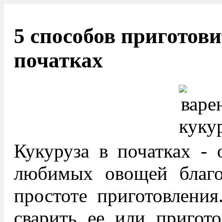
5 способов приготови
початках
Кукуруза в початках -
любимых овощей благо
простоте приготовления
сварить ее или пригото