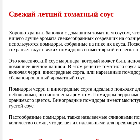
Свежий летний томатный соус
Хорошо хранить баночки с домашним томатным соусом, чтобы
ничего лучше аромата свежесобранных созревших на солнце
используются помидоры, собранные на пике их вкуса. Поско
сохраняет вкус свежих помидоров и имеет яркий и слегка те
Это классический соус маринара, который может быть исполь
домашней яичной лапшой. В этом рецепте томатного соуса 
включая черри, виноградные сорта, или нарезанные помидор
сбалансированный ароматный соус.
Помидоры черри и виноградные сорта идеально подходят дл
небольшими, но наполнены ароматом. Помидоры черри имею
оранжевого цветов. Виноградные помидоры имеют мясистую
густой соус.
Пастообразные помидоры, также называемые сливовыми по
количество семян, что делает их идеальными для превращен