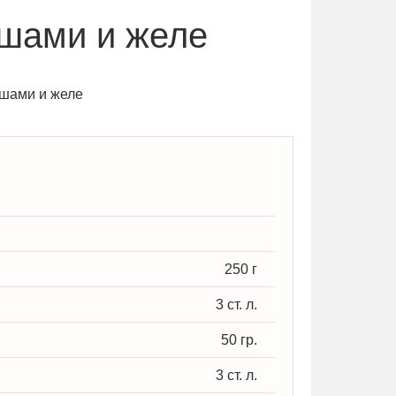
ушами и желе
250 г
3 ст. л.
50 гр.
3 ст. л.