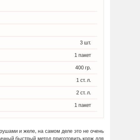
:
3 шт.
1 пакет
400 гр.
1 ст. л.
2 ст. л.
1 пакет
рушами и желе, на самом деле это не очень
тличный быстрый метод приготовить корж для