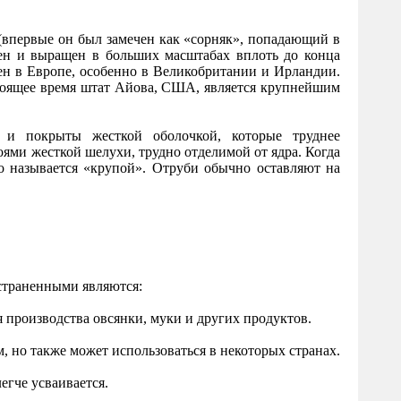
 (впервые он был замечен как «сорняк», попадающий в
ен и выращен в больших масштабах вплоть до конца
ен в Европе, особенно в Великобритании и Ирландии.
стоящее время штат Айова, США, является крупнейшим
и покрыты жесткой оболочкой, которые труднее
ями жесткой шелухи, трудно отделимой от ядра. Когда
о называется «крупой». Отруби обычно оставляют на
остраненными являются:
ля производства овсянки, муки и других продуктов.
м, но также может использоваться в некоторых странах.
легче усваивается.