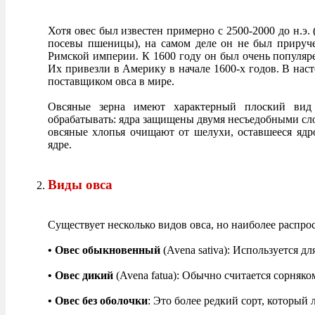
Хотя овес был известен примерно с 2500-2000 до н.э.
посевы пшеницы), на самом деле он не был прируч
Римской империи. К 1600 году он был очень популяр
Их привезли в Америку в начале 1600-х годов. В на
поставщиком овса в мире.
Овсяные зерна имеют характерный плоский вид 
обрабатывать: ядра защищены двумя несъедобными сло
овсяные хлопья очищают от шелухи, оставшееся ядр
ядре.
Виды овса
Существует несколько видов овса, но наиболее распр
• Овес обыкновенный
(Avena sativa): Используется д
• Овес дикий
(Avena fatua): Обычно считается сорняко
• Овес без оболочки
: Это более редкий сорт, который 