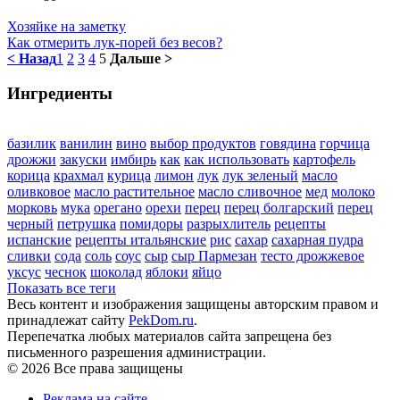
Хозяйке на заметку
Как отмерить лук-порей без весов?
< Назад
1
2
3
4
5
Дальше >
Ингредиенты
базилик
ванилин
вино
выбор продуктов
говядина
горчица
дрожжи
закуски
имбирь
как
как использовать
картофель
корица
крахмал
курица
лимон
лук
лук зеленый
масло
оливковое
масло растительное
масло сливочное
мед
молоко
морковь
мука
орегано
орехи
перец
перец болгарский
перец
черный
петрушка
помидоры
разрыхлитель
рецепты
испанские
рецепты итальянские
рис
сахар
сахарная пудра
сливки
сода
соль
соус
сыр
сыр Пармезан
тесто дрожжевое
уксус
чеснок
шоколад
яблоки
яйцо
Показать все теги
Весь контент и изображения защищены авторским правом и
принадлежат сайту
PekDom.ru
.
Перепечатка любых материалов сайта запрещена без
письменного разрешения администрации.
© 2026 Все права защищены
Реклама на сайте