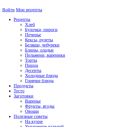
Войти
Мои рецепты
Рецепты
Хлеб
Булочки, пироги
Печенье
Кексы, рулеты
Беляши, чебуреки
Блины, оладьи
Пельмени, вареники
Торты
Пицца
Десерты
Холодные блюда
Горячие блюда
Продукты
Тесто
Заготовки
Варенье
Фрукты, ягоды
Овощи
Полезные советы
На кухне
Украшение изделий