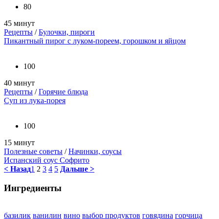
80
45 минут
Рецепты
/
Булочки, пироги
Пикантный пирог с луком-пореем, горошком и яйцом
100
40 минут
Рецепты
/
Горячие блюда
Суп из лука-порея
100
15 минут
Полезные советы
/
Начинки, соусы
Испанский соус Софрито
< Назад
1
2
3
4
5
Дальше >
Ингредиенты
базилик
ванилин
вино
выбор продуктов
говядина
горчица