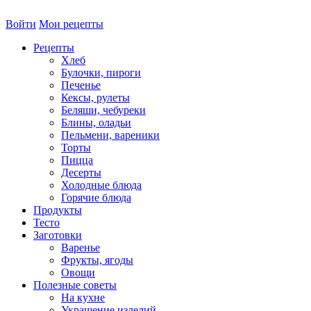
Войти
Мои рецепты
Рецепты
Хлеб
Булочки, пироги
Печенье
Кексы, рулеты
Беляши, чебуреки
Блины, оладьи
Пельмени, вареники
Торты
Пицца
Десерты
Холодные блюда
Горячие блюда
Продукты
Тесто
Заготовки
Варенье
Фрукты, ягоды
Овощи
Полезные советы
На кухне
Украшение изделий