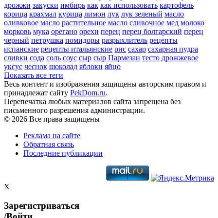
дрожжи
закуски
имбирь
как
как использовать
картофель
корица
крахмал
курица
лимон
лук
лук зеленый
масло
оливковое
масло растительное
масло сливочное
мед
молоко
морковь
мука
орегано
орехи
перец
перец болгарский
перец
черный
петрушка
помидоры
разрыхлитель
рецепты
испанские
рецепты итальянские
рис
сахар
сахарная пудра
сливки
сода
соль
соус
сыр
сыр Пармезан
тесто дрожжевое
уксус
чеснок
шоколад
яблоки
яйцо
Показать все теги
Весь контент и изображения защищены авторским правом и
принадлежат сайту
PekDom.ru
.
Перепечатка любых материалов сайта запрещена без
письменного разрешения администрации.
© 2026 Все права защищены
Реклама на сайте
Обратная связь
Последние публикации
X
Зарегистриваться
/Войти