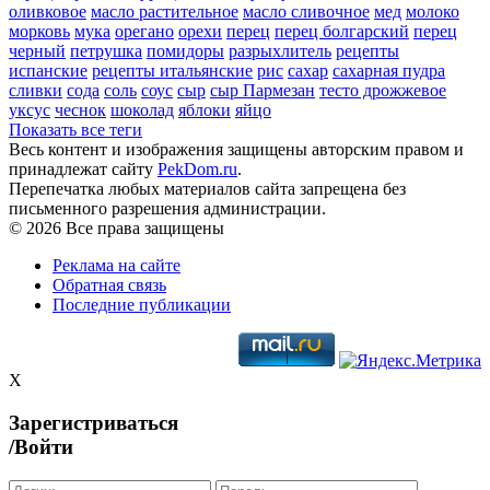
оливковое
масло растительное
масло сливочное
мед
молоко
морковь
мука
орегано
орехи
перец
перец болгарский
перец
черный
петрушка
помидоры
разрыхлитель
рецепты
испанские
рецепты итальянские
рис
сахар
сахарная пудра
сливки
сода
соль
соус
сыр
сыр Пармезан
тесто дрожжевое
уксус
чеснок
шоколад
яблоки
яйцо
Показать все теги
Весь контент и изображения защищены авторским правом и
принадлежат сайту
PekDom.ru
.
Перепечатка любых материалов сайта запрещена без
письменного разрешения администрации.
© 2026 Все права защищены
Реклама на сайте
Обратная связь
Последние публикации
X
Зарегистриваться
/Войти