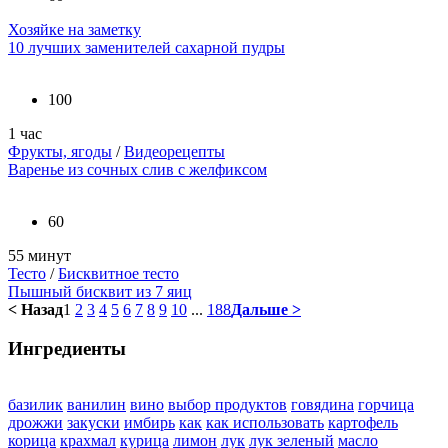
Хозяйке на заметку
10 лучших заменителей сахарной пудры
100
1 час
Фрукты, ягоды
/
Видеорецепты
Варенье из сочных слив с желфиксом
60
55 минут
Тесто
/
Бисквитное тесто
Пышный бисквит из 7 яиц
< Назад
1
2
3
4
5
6
7
8
9
10
...
188
Дальше >
Ингредиенты
базилик
ванилин
вино
выбор продуктов
говядина
горчица
дрожжи
закуски
имбирь
как
как использовать
картофель
корица
крахмал
курица
лимон
лук
лук зеленый
масло