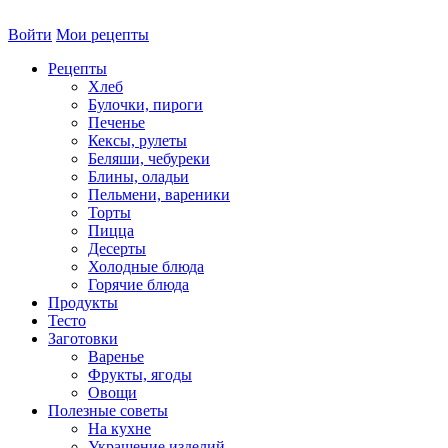
Войти
Мои рецепты
Рецепты
Хлеб
Булочки, пироги
Печенье
Кексы, рулеты
Беляши, чебуреки
Блины, оладьи
Пельмени, вареники
Торты
Пицца
Десерты
Холодные блюда
Горячие блюда
Продукты
Тесто
Заготовки
Варенье
Фрукты, ягоды
Овощи
Полезные советы
На кухне
Украшение изделий