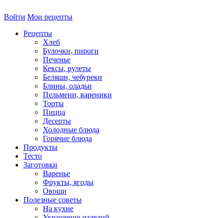
Войти
Мои рецепты
Рецепты
Хлеб
Булочки, пироги
Печенье
Кексы, рулеты
Беляши, чебуреки
Блины, оладьи
Пельмени, вареники
Торты
Пицца
Десерты
Холодные блюда
Горячие блюда
Продукты
Тесто
Заготовки
Варенье
Фрукты, ягоды
Овощи
Полезные советы
На кухне
Украшение изделий