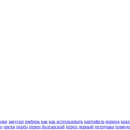
жжи
закуски
имбирь
как
как использовать
картофель
корица
крах
но
орехи
перец
перец болгарский
перец черный
петрушка
помид