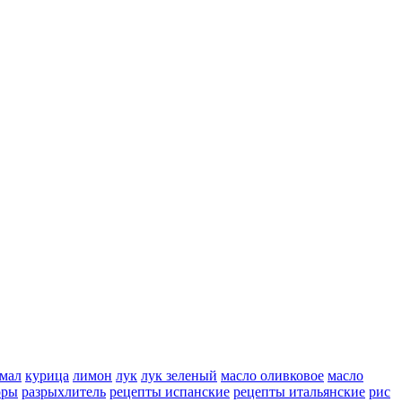
мал
курица
лимон
лук
лук зеленый
масло оливковое
масло
оры
разрыхлитель
рецепты испанские
рецепты итальянские
рис