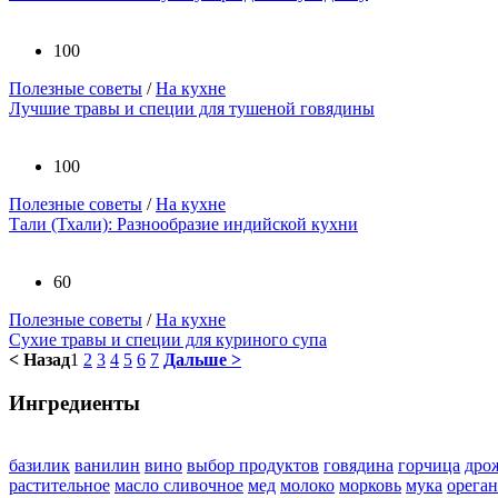
100
Полезные советы
/
На кухне
Лучшие травы и специи для тушеной говядины
100
Полезные советы
/
На кухне
Тали (Тхали): Разнообразие индийской кухни
60
Полезные советы
/
На кухне
Сухие травы и специи для куриного супа
< Назад
1
2
3
4
5
6
7
Дальше >
Ингредиенты
базилик
ванилин
вино
выбор продуктов
говядина
горчица
дро
растительное
масло сливочное
мед
молоко
морковь
мука
орега