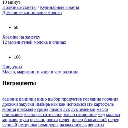
10 минут
Полезные советы
/
Кулинарные советы
Домашнее конопляное молоко
60
Хозяйке на заметку
12 заменителей молока в блинах
100
Продукты
Масло, маргарин и жир: в чем разница
Ингредиенты
базилик
ванилин
вино
выбор продуктов
говядина
горчица
дрожжи
закуски
имбирь
как
как использовать
картофель
корица
крахмал
курица
лимон
лук
лук зеленый
масло
оливковое
масло растительное
масло сливочное
мед
молоко
морковь
мука
орегано
орехи
перец
перец болгарский
перец
черный
петрушка
помидоры
разрыхлитель
рецепты