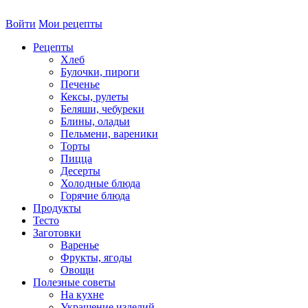
Войти
Мои рецепты
Рецепты
Хлеб
Булочки, пироги
Печенье
Кексы, рулеты
Беляши, чебуреки
Блины, оладьи
Пельмени, вареники
Торты
Пицца
Десерты
Холодные блюда
Горячие блюда
Продукты
Тесто
Заготовки
Варенье
Фрукты, ягоды
Овощи
Полезные советы
На кухне
Украшение изделий