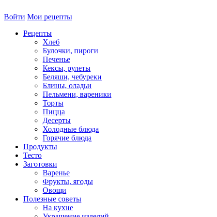
Войти
Мои рецепты
Рецепты
Хлеб
Булочки, пироги
Печенье
Кексы, рулеты
Беляши, чебуреки
Блины, оладьи
Пельмени, вареники
Торты
Пицца
Десерты
Холодные блюда
Горячие блюда
Продукты
Тесто
Заготовки
Варенье
Фрукты, ягоды
Овощи
Полезные советы
На кухне
Украшение изделий