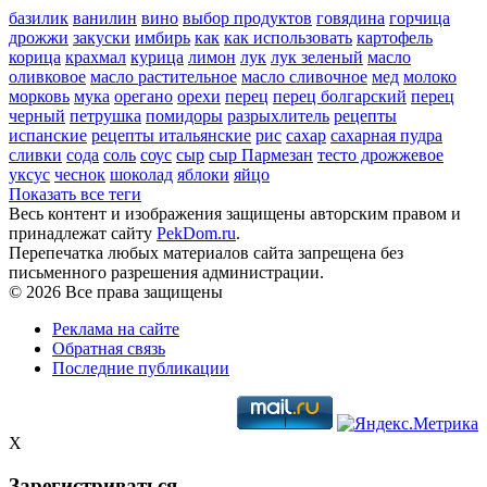
базилик
ванилин
вино
выбор продуктов
говядина
горчица
дрожжи
закуски
имбирь
как
как использовать
картофель
корица
крахмал
курица
лимон
лук
лук зеленый
масло
оливковое
масло растительное
масло сливочное
мед
молоко
морковь
мука
орегано
орехи
перец
перец болгарский
перец
черный
петрушка
помидоры
разрыхлитель
рецепты
испанские
рецепты итальянские
рис
сахар
сахарная пудра
сливки
сода
соль
соус
сыр
сыр Пармезан
тесто дрожжевое
уксус
чеснок
шоколад
яблоки
яйцо
Показать все теги
Весь контент и изображения защищены авторским правом и
принадлежат сайту
PekDom.ru
.
Перепечатка любых материалов сайта запрещена без
письменного разрешения администрации.
© 2026 Все права защищены
Реклама на сайте
Обратная связь
Последние публикации
X
Зарегистриваться