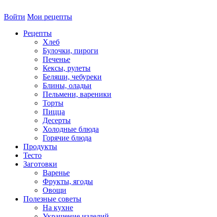
Войти
Мои рецепты
Рецепты
Хлеб
Булочки, пироги
Печенье
Кексы, рулеты
Беляши, чебуреки
Блины, оладьи
Пельмени, вареники
Торты
Пицца
Десерты
Холодные блюда
Горячие блюда
Продукты
Тесто
Заготовки
Варенье
Фрукты, ягоды
Овощи
Полезные советы
На кухне
Украшение изделий