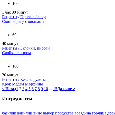
100
1 час 30 минут
Рецепты
/
Горячие блюда
Свиное рагу с овощами
60
40 минут
Рецепты
/
Булочки, пироги
Слойки с сыром
100
30 минут
Рецепты
/
Кексы, рулеты
Крок Мадам Маффины
< Назад
1
2
3
4
5
6
7
8
9
10
...
15
Дальше >
Ингредиенты
базилик
ванилин
вино
выбор продуктов
говядина
горчица
дро