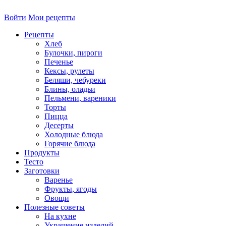
Войти
Мои рецепты
Рецепты
Хлеб
Булочки, пироги
Печенье
Кексы, рулеты
Беляши, чебуреки
Блины, оладьи
Пельмени, вареники
Торты
Пицца
Десерты
Холодные блюда
Горячие блюда
Продукты
Тесто
Заготовки
Варенье
Фрукты, ягоды
Овощи
Полезные советы
На кухне
Украшение изделий