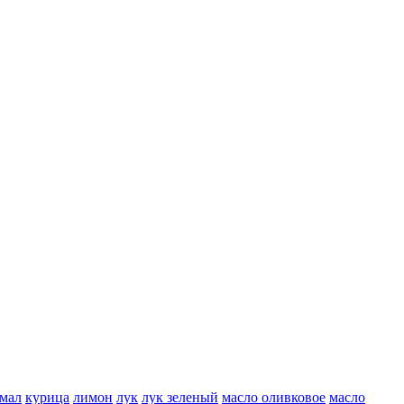
мал
курица
лимон
лук
лук зеленый
масло оливковое
масло