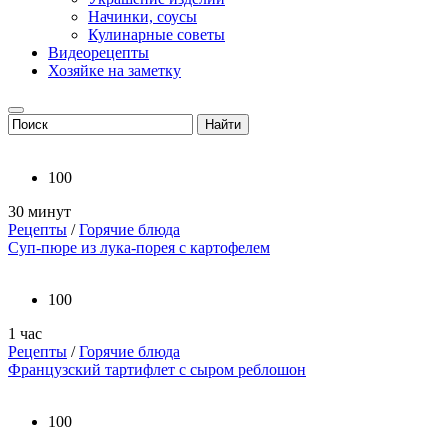
Начинки, соусы
Кулинарные советы
Видеорецепты
Хозяйке на заметку
100
30 минут
Рецепты
/
Горячие блюда
Суп-пюре из лука-порея с картофелем
100
1 час
Рецепты
/
Горячие блюда
Французский тартифлет с сыром реблошон
100