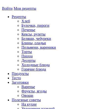
Войти
Мои рецепты
Рецепты
Хлеб
Булочки, пироги
Печенье
Кексы, рулеты
Беляши, чебуреки
Блины, оладьи
Пельмени, вареники
Торты
Пицца
Десерты
Холодные блюда
Горячие блюда
Продукты
Тесто
Заготовки
Варенье
Фрукты, ягоды
Овощи
Полезные советы
На кухне
Украшение изделий