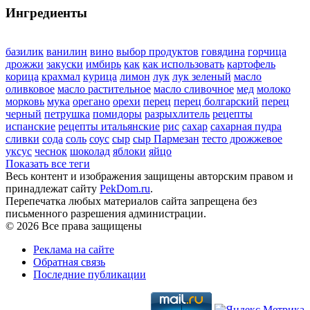
Ингредиенты
базилик
ванилин
вино
выбор продуктов
говядина
горчица
дрожжи
закуски
имбирь
как
как использовать
картофель
корица
крахмал
курица
лимон
лук
лук зеленый
масло
оливковое
масло растительное
масло сливочное
мед
молоко
морковь
мука
орегано
орехи
перец
перец болгарский
перец
черный
петрушка
помидоры
разрыхлитель
рецепты
испанские
рецепты итальянские
рис
сахар
сахарная пудра
сливки
сода
соль
соус
сыр
сыр Пармезан
тесто дрожжевое
уксус
чеснок
шоколад
яблоки
яйцо
Показать все теги
Весь контент и изображения защищены авторским правом и
принадлежат сайту
PekDom.ru
.
Перепечатка любых материалов сайта запрещена без
письменного разрешения администрации.
© 2026 Все права защищены
Реклама на сайте
Обратная связь
Последние публикации