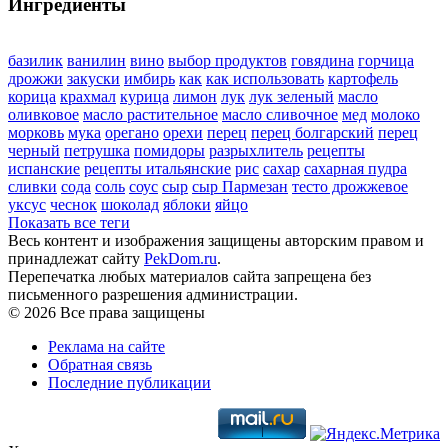
Ингредиенты
базилик
ванилин
вино
выбор продуктов
говядина
горчица
дрожжи
закуски
имбирь
как
как использовать
картофель
корица
крахмал
курица
лимон
лук
лук зеленый
масло
оливковое
масло растительное
масло сливочное
мед
молоко
морковь
мука
орегано
орехи
перец
перец болгарский
перец
черный
петрушка
помидоры
разрыхлитель
рецепты
испанские
рецепты итальянские
рис
сахар
сахарная пудра
сливки
сода
соль
соус
сыр
сыр Пармезан
тесто дрожжевое
уксус
чеснок
шоколад
яблоки
яйцо
Показать все теги
Весь контент и изображения защищены авторским правом и
принадлежат сайту
PekDom.ru
.
Перепечатка любых материалов сайта запрещена без
письменного разрешения администрации.
© 2026 Все права защищены
Реклама на сайте
Обратная связь
Последние публикации