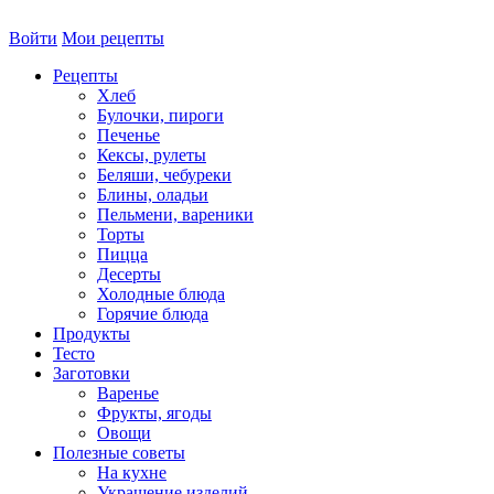
Войти
Мои рецепты
Рецепты
Хлеб
Булочки, пироги
Печенье
Кексы, рулеты
Беляши, чебуреки
Блины, оладьи
Пельмени, вареники
Торты
Пицца
Десерты
Холодные блюда
Горячие блюда
Продукты
Тесто
Заготовки
Варенье
Фрукты, ягоды
Овощи
Полезные советы
На кухне
Украшение изделий