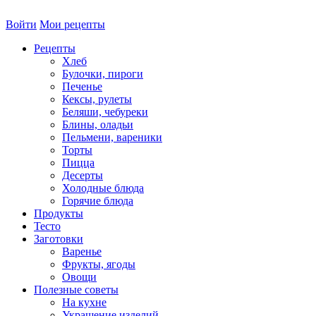
Войти
Мои рецепты
Рецепты
Хлеб
Булочки, пироги
Печенье
Кексы, рулеты
Беляши, чебуреки
Блины, оладьи
Пельмени, вареники
Торты
Пицца
Десерты
Холодные блюда
Горячие блюда
Продукты
Тесто
Заготовки
Варенье
Фрукты, ягоды
Овощи
Полезные советы
На кухне
Украшение изделий