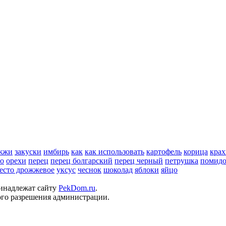
жжи
закуски
имбирь
как
как использовать
картофель
корица
крах
но
орехи
перец
перец болгарский
перец черный
петрушка
помид
есто дрожжевое
уксус
чеснок
шоколад
яблоки
яйцо
ринадлежат сайту
PekDom.ru
.
ого разрешения администрации.