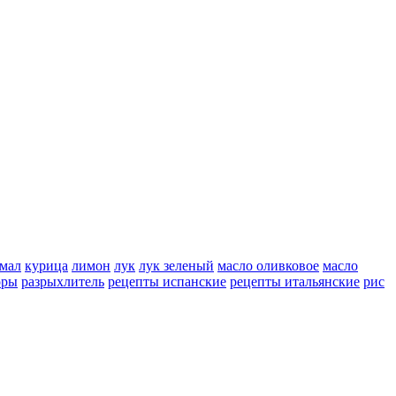
мал
курица
лимон
лук
лук зеленый
масло оливковое
масло
оры
разрыхлитель
рецепты испанские
рецепты итальянские
рис