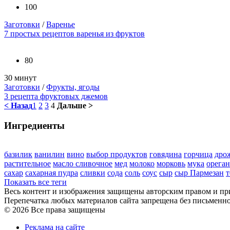
100
Заготовки
/
Варенье
7 простых рецептов варенья из фруктов
80
30 минут
Заготовки
/
Фрукты, ягоды
3 рецепта фруктовых джемов
< Назад
1
2
3
4
Дальше >
Ингредиенты
базилик
ванилин
вино
выбор продуктов
говядина
горчица
дро
растительное
масло сливочное
мед
молоко
морковь
мука
орега
сахар
сахарная пудра
сливки
сода
соль
соус
сыр
сыр Пармезан
т
Показать все теги
Весь контент и изображения защищены авторским правом и п
Перепечатка любых материалов сайта запрещена без письменн
© 2026 Все права защищены
Реклама на сайте