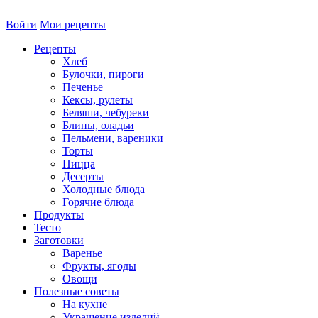
Войти
Мои рецепты
Рецепты
Хлеб
Булочки, пироги
Печенье
Кексы, рулеты
Беляши, чебуреки
Блины, оладьи
Пельмени, вареники
Торты
Пицца
Десерты
Холодные блюда
Горячие блюда
Продукты
Тесто
Заготовки
Варенье
Фрукты, ягоды
Овощи
Полезные советы
На кухне
Украшение изделий