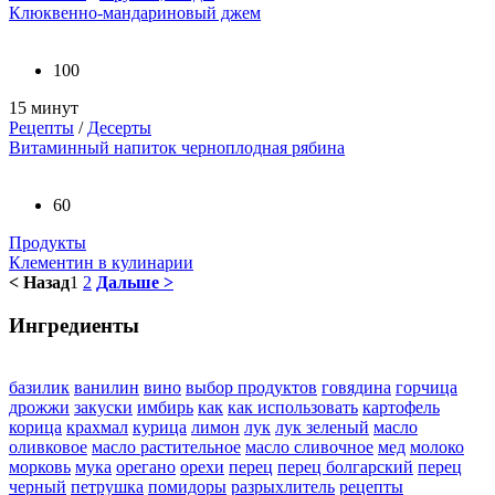
Клюквенно-мандариновый джем
100
15 минут
Рецепты
/
Десерты
Витаминный напиток черноплодная рябина
60
Продукты
Клементин в кулинарии
< Назад
1
2
Дальше >
Ингредиенты
базилик
ванилин
вино
выбор продуктов
говядина
горчица
дрожжи
закуски
имбирь
как
как использовать
картофель
корица
крахмал
курица
лимон
лук
лук зеленый
масло
оливковое
масло растительное
масло сливочное
мед
молоко
морковь
мука
орегано
орехи
перец
перец болгарский
перец
черный
петрушка
помидоры
разрыхлитель
рецепты