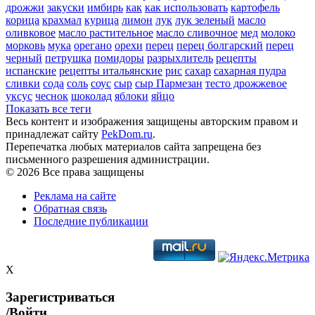
дрожжи
закуски
имбирь
как
как использовать
картофель
корица
крахмал
курица
лимон
лук
лук зеленый
масло
оливковое
масло растительное
масло сливочное
мед
молоко
морковь
мука
орегано
орехи
перец
перец болгарский
перец
черный
петрушка
помидоры
разрыхлитель
рецепты
испанские
рецепты итальянские
рис
сахар
сахарная пудра
сливки
сода
соль
соус
сыр
сыр Пармезан
тесто дрожжевое
уксус
чеснок
шоколад
яблоки
яйцо
Показать все теги
Весь контент и изображения защищены авторским правом и
принадлежат сайту
PekDom.ru
.
Перепечатка любых материалов сайта запрещена без
письменного разрешения администрации.
© 2026 Все права защищены
Реклама на сайте
Обратная связь
Последние публикации
X
Зарегистриваться
/Войти