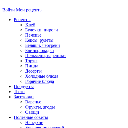
Войти
Мои рецепты
Рецепты
Хлеб
Булочки, пироги
Печенье
Кексы, рулеты
Беляши, чебуреки
Блины, оладьи
Пельмени, вареники
Торты
Пицца
Десерты
Холодные блюда
Горячие блюда
Продукты
Тесто
Заготовки
Варенье
Фрукты, ягоды
Овощи
Полезные советы
На кухне
Украшение изделий