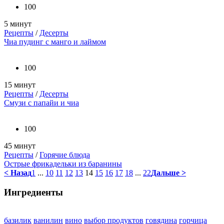
100
5 минут
Рецепты
/
Десерты
Чиа пудинг с манго и лаймом
100
15 минут
Рецепты
/
Десерты
Смузи с папайи и чиа
100
45 минут
Рецепты
/
Горячие блюда
Острые фрикадельки из баранины
< Назад
1
...
10
11
12
13
14
15
16
17
18
...
22
Дальше >
Ингредиенты
базилик
ванилин
вино
выбор продуктов
говядина
горчица