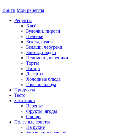
Войти
Мои рецепты
Рецепты
Хлеб
Булочки, пироги
Печенье
Кексы, рулеты
Беляши, чебуреки
Блины, оладьи
Пельмени, вареники
Торты
Пицца
Десерты
Холодные блюда
Горячие блюда
Продукты
Тесто
Заготовки
Варенье
Фрукты, ягоды
Овощи
Полезные советы
На кухне
Украшение изделий