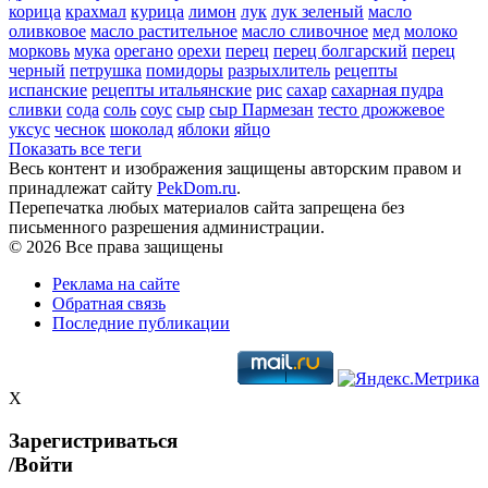
корица
крахмал
курица
лимон
лук
лук зеленый
масло
оливковое
масло растительное
масло сливочное
мед
молоко
морковь
мука
орегано
орехи
перец
перец болгарский
перец
черный
петрушка
помидоры
разрыхлитель
рецепты
испанские
рецепты итальянские
рис
сахар
сахарная пудра
сливки
сода
соль
соус
сыр
сыр Пармезан
тесто дрожжевое
уксус
чеснок
шоколад
яблоки
яйцо
Показать все теги
Весь контент и изображения защищены авторским правом и
принадлежат сайту
PekDom.ru
.
Перепечатка любых материалов сайта запрещена без
письменного разрешения администрации.
© 2026 Все права защищены
Реклама на сайте
Обратная связь
Последние публикации
X
Зарегистриваться
/Войти