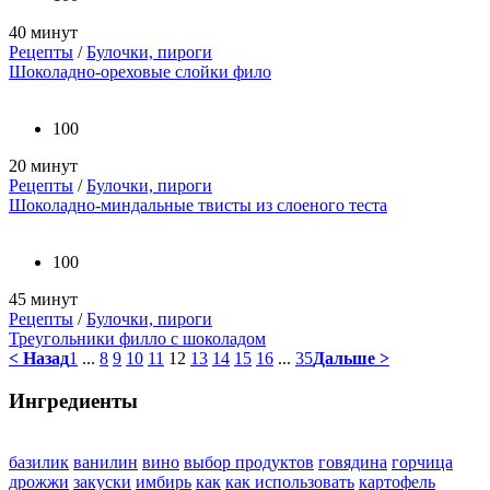
40 минут
Рецепты
/
Булочки, пироги
Шоколадно-ореховые слойки фило
100
20 минут
Рецепты
/
Булочки, пироги
Шоколадно-миндальные твисты из слоеного теста
100
45 минут
Рецепты
/
Булочки, пироги
Треугольники филло с шоколадом
< Назад
1
...
8
9
10
11
12
13
14
15
16
...
35
Дальше >
Ингредиенты
базилик
ванилин
вино
выбор продуктов
говядина
горчица
дрожжи
закуски
имбирь
как
как использовать
картофель