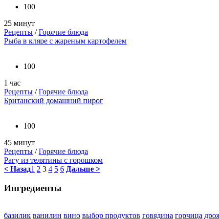
100
25 минут
Рецепты
/
Горячие блюда
Рыба в кляре с жареным картофелем
100
1 час
Рецепты
/
Горячие блюда
Британский домашний пирог
100
45 минут
Рецепты
/
Горячие блюда
Рагу из телятины с горошком
< Назад
1
2
3
4
5
6
Дальше >
Ингредиенты
базилик
ванилин
вино
выбор продуктов
говядина
горчица
дро