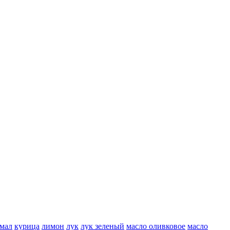
мал
курица
лимон
лук
лук зеленый
масло оливковое
масло