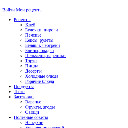
Войти
Мои рецепты
Рецепты
Хлеб
Булочки, пироги
Печенье
Кексы, рулеты
Беляши, чебуреки
Блины, оладьи
Пельмени, вареники
Торты
Пицца
Десерты
Холодные блюда
Горячие блюда
Продукты
Тесто
Заготовки
Варенье
Фрукты, ягоды
Овощи
Полезные советы
На кухне
Украшение изделий