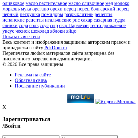
оливковое
масло растительное
масло сливочное
мед
молоко
морковь
мука
орегано
орехи
перец
перец болгарский
перец
черный
петрушка
помидоры
разрыхлитель
рецепты
испанские
рецепты итальянские
рис
сахар
сахарная пудра
сливки
сода
соль
соус
сыр
сыр Пармезан
тесто дрожжевое
уксус
чеснок
шоколад
яблоки
яйцо
Показать все теги
Весь контент и изображения защищены авторским правом и
принадлежат сайту
PekDom.ru
.
Перепечатка любых материалов сайта запрещена без
письменного разрешения администрации.
© 2026 Все права защищены
Реклама на сайте
Обратная связь
Последние публикации
X
Зарегистриваться
/Войти