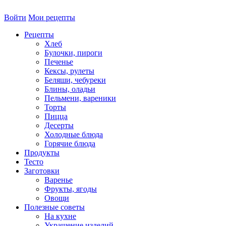
Войти
Мои рецепты
Рецепты
Хлеб
Булочки, пироги
Печенье
Кексы, рулеты
Беляши, чебуреки
Блины, оладьи
Пельмени, вареники
Торты
Пицца
Десерты
Холодные блюда
Горячие блюда
Продукты
Тесто
Заготовки
Варенье
Фрукты, ягоды
Овощи
Полезные советы
На кухне
Украшение изделий