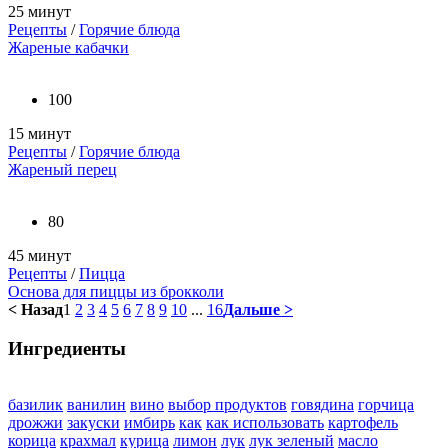
25 минут
Рецепты
/
Горячие блюда
Жареные кабачки
100
15 минут
Рецепты
/
Горячие блюда
Жареный перец
80
45 минут
Рецепты
/
Пицца
Основа для пиццы из брокколи
< Назад
1
2
3
4
5
6
7
8
9
10
...
16
Дальше >
Ингредиенты
базилик
ванилин
вино
выбор продуктов
говядина
горчица
дрожжи
закуски
имбирь
как
как использовать
картофель
корица
крахмал
курица
лимон
лук
лук зеленый
масло