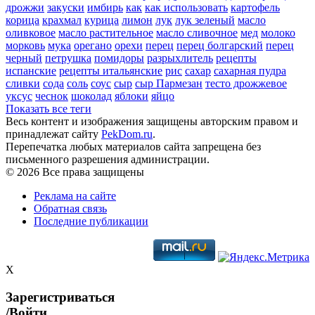
дрожжи
закуски
имбирь
как
как использовать
картофель
корица
крахмал
курица
лимон
лук
лук зеленый
масло
оливковое
масло растительное
масло сливочное
мед
молоко
морковь
мука
орегано
орехи
перец
перец болгарский
перец
черный
петрушка
помидоры
разрыхлитель
рецепты
испанские
рецепты итальянские
рис
сахар
сахарная пудра
сливки
сода
соль
соус
сыр
сыр Пармезан
тесто дрожжевое
уксус
чеснок
шоколад
яблоки
яйцо
Показать все теги
Весь контент и изображения защищены авторским правом и
принадлежат сайту
PekDom.ru
.
Перепечатка любых материалов сайта запрещена без
письменного разрешения администрации.
© 2026 Все права защищены
Реклама на сайте
Обратная связь
Последние публикации
X
Зарегистриваться
/Войти