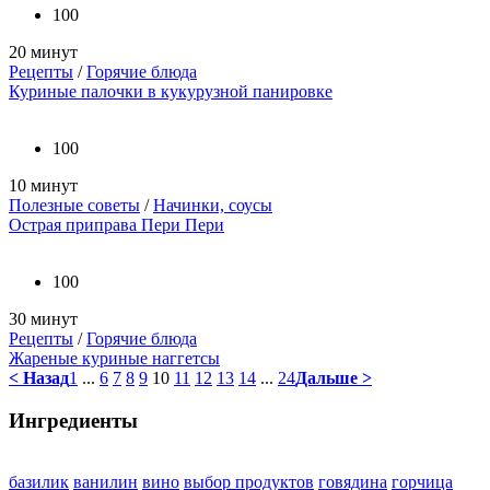
100
20 минут
Рецепты
/
Горячие блюда
Куриные палочки в кукурузной панировке
100
10 минут
Полезные советы
/
Начинки, соусы
Острая приправа Пери Пери
100
30 минут
Рецепты
/
Горячие блюда
Жареные куриные наггетсы
< Назад
1
...
6
7
8
9
10
11
12
13
14
...
24
Дальше >
Ингредиенты
базилик
ванилин
вино
выбор продуктов
говядина
горчица