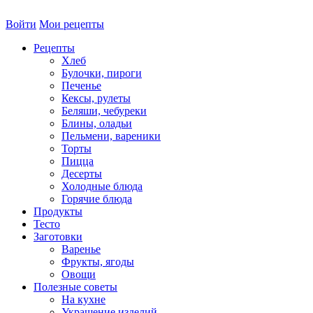
Войти
Мои рецепты
Рецепты
Хлеб
Булочки, пироги
Печенье
Кексы, рулеты
Беляши, чебуреки
Блины, оладьи
Пельмени, вареники
Торты
Пицца
Десерты
Холодные блюда
Горячие блюда
Продукты
Тесто
Заготовки
Варенье
Фрукты, ягоды
Овощи
Полезные советы
На кухне
Украшение изделий