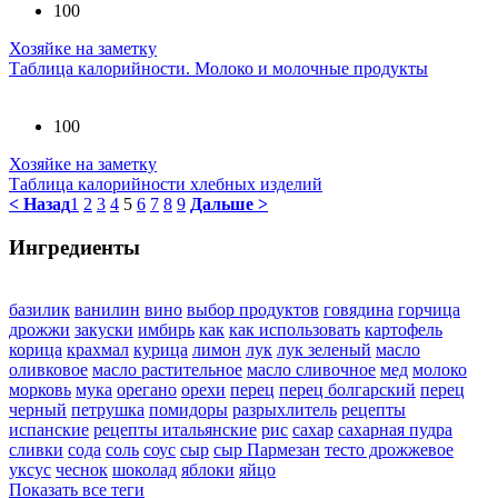
100
Хозяйке на заметку
Таблица калорийности. Молоко и молочные продукты
100
Хозяйке на заметку
Таблица калорийности хлебных изделий
< Назад
1
2
3
4
5
6
7
8
9
Дальше >
Ингредиенты
базилик
ванилин
вино
выбор продуктов
говядина
горчица
дрожжи
закуски
имбирь
как
как использовать
картофель
корица
крахмал
курица
лимон
лук
лук зеленый
масло
оливковое
масло растительное
масло сливочное
мед
молоко
морковь
мука
орегано
орехи
перец
перец болгарский
перец
черный
петрушка
помидоры
разрыхлитель
рецепты
испанские
рецепты итальянские
рис
сахар
сахарная пудра
сливки
сода
соль
соус
сыр
сыр Пармезан
тесто дрожжевое
уксус
чеснок
шоколад
яблоки
яйцо
Показать все теги