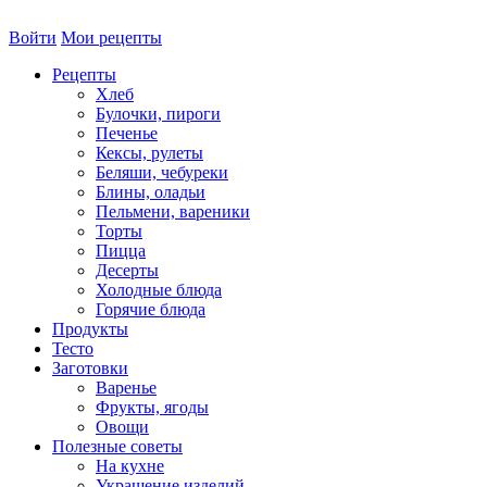
Войти
Мои рецепты
Рецепты
Хлеб
Булочки, пироги
Печенье
Кексы, рулеты
Беляши, чебуреки
Блины, оладьи
Пельмени, вареники
Торты
Пицца
Десерты
Холодные блюда
Горячие блюда
Продукты
Тесто
Заготовки
Варенье
Фрукты, ягоды
Овощи
Полезные советы
На кухне
Украшение изделий