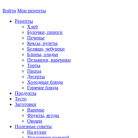
Войти
Мои рецепты
Рецепты
Хлеб
Булочки, пироги
Печенье
Кексы, рулеты
Беляши, чебуреки
Блины, оладьи
Пельмени, вареники
Торты
Пицца
Десерты
Холодные блюда
Горячие блюда
Продукты
Тесто
Заготовки
Варенье
Фрукты, ягоды
Овощи
Полезные советы
На кухне
Украшение изделий