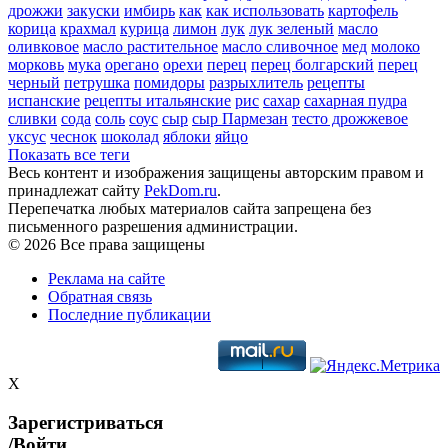
дрожжи
закуски
имбирь
как
как использовать
картофель
корица
крахмал
курица
лимон
лук
лук зеленый
масло
оливковое
масло растительное
масло сливочное
мед
молоко
морковь
мука
орегано
орехи
перец
перец болгарский
перец
черный
петрушка
помидоры
разрыхлитель
рецепты
испанские
рецепты итальянские
рис
сахар
сахарная пудра
сливки
сода
соль
соус
сыр
сыр Пармезан
тесто дрожжевое
уксус
чеснок
шоколад
яблоки
яйцо
Показать все теги
Весь контент и изображения защищены авторским правом и
принадлежат сайту
PekDom.ru
.
Перепечатка любых материалов сайта запрещена без
письменного разрешения администрации.
© 2026 Все права защищены
Реклама на сайте
Обратная связь
Последние публикации
X
Зарегистриваться
/Войти