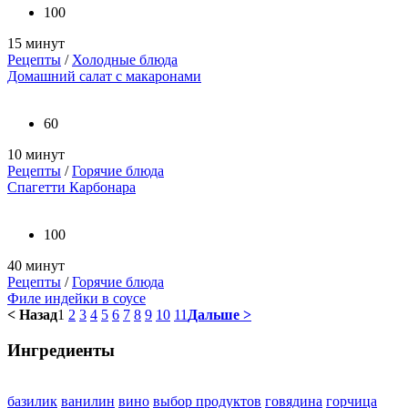
100
15 минут
Рецепты
/
Холодные блюда
Домашний салат с макаронами
60
10 минут
Рецепты
/
Горячие блюда
Спагетти Карбонара
100
40 минут
Рецепты
/
Горячие блюда
Филе индейки в соусе
< Назад
1
2
3
4
5
6
7
8
9
10
11
Дальше >
Ингредиенты
базилик
ванилин
вино
выбор продуктов
говядина
горчица