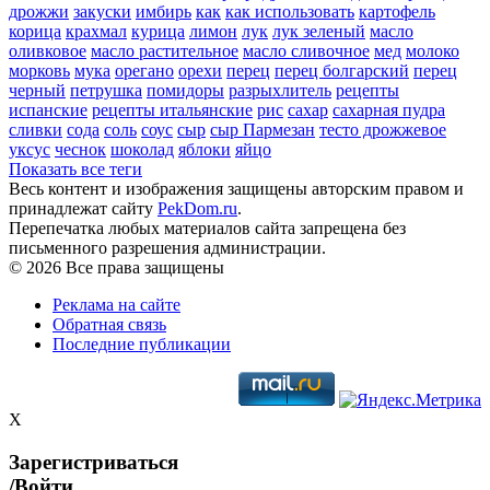
дрожжи
закуски
имбирь
как
как использовать
картофель
корица
крахмал
курица
лимон
лук
лук зеленый
масло
оливковое
масло растительное
масло сливочное
мед
молоко
морковь
мука
орегано
орехи
перец
перец болгарский
перец
черный
петрушка
помидоры
разрыхлитель
рецепты
испанские
рецепты итальянские
рис
сахар
сахарная пудра
сливки
сода
соль
соус
сыр
сыр Пармезан
тесто дрожжевое
уксус
чеснок
шоколад
яблоки
яйцо
Показать все теги
Весь контент и изображения защищены авторским правом и
принадлежат сайту
PekDom.ru
.
Перепечатка любых материалов сайта запрещена без
письменного разрешения администрации.
© 2026 Все права защищены
Реклама на сайте
Обратная связь
Последние публикации
X
Зарегистриваться
/Войти