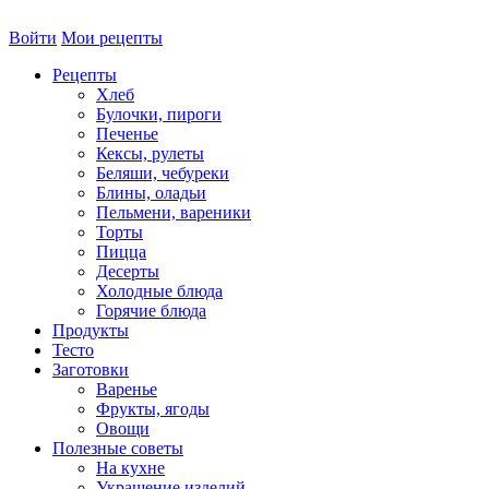
Войти
Мои рецепты
Рецепты
Хлеб
Булочки, пироги
Печенье
Кексы, рулеты
Беляши, чебуреки
Блины, оладьи
Пельмени, вареники
Торты
Пицца
Десерты
Холодные блюда
Горячие блюда
Продукты
Тесто
Заготовки
Варенье
Фрукты, ягоды
Овощи
Полезные советы
На кухне
Украшение изделий