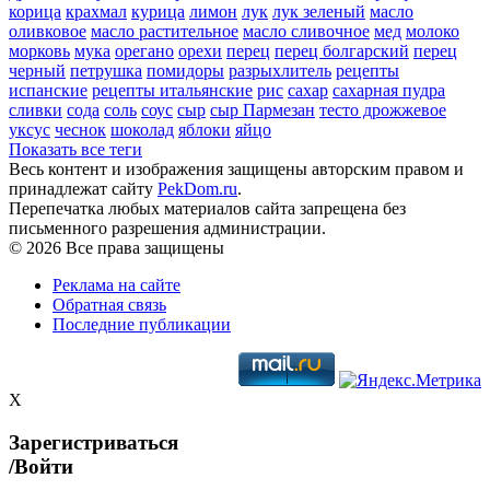
корица
крахмал
курица
лимон
лук
лук зеленый
масло
оливковое
масло растительное
масло сливочное
мед
молоко
морковь
мука
орегано
орехи
перец
перец болгарский
перец
черный
петрушка
помидоры
разрыхлитель
рецепты
испанские
рецепты итальянские
рис
сахар
сахарная пудра
сливки
сода
соль
соус
сыр
сыр Пармезан
тесто дрожжевое
уксус
чеснок
шоколад
яблоки
яйцо
Показать все теги
Весь контент и изображения защищены авторским правом и
принадлежат сайту
PekDom.ru
.
Перепечатка любых материалов сайта запрещена без
письменного разрешения администрации.
© 2026 Все права защищены
Реклама на сайте
Обратная связь
Последние публикации
X
Зарегистриваться
/Войти