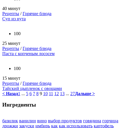
40 минут
Рецепты
/
Горячие блюда
Суп из нута
100
25 минут
Рецепты
/
Горячие блюда
Паста с копченым лососем
100
15 минут
Рецепты
/
Горячие блюда
Тайский цыпленок с овощами
< Назад
1
...
5
6
7
8
9
10
11
12
13
...
27
Дальше >
Ингредиенты
базилик
ванилин
вино
выбор продуктов
говядина
горчица
дрожжи
закуски
имбирь
как
как использовать
картофель