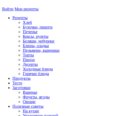
Войти
Мои рецепты
Рецепты
Хлеб
Булочки, пироги
Печенье
Кексы, рулеты
Беляши, чебуреки
Блины, оладьи
Пельмени, вареники
Торты
Пицца
Десерты
Холодные блюда
Горячие блюда
Продукты
Тесто
Заготовки
Варенье
Фрукты, ягоды
Овощи
Полезные советы
На кухне
Украшение изделий