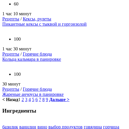
60
1 час 10 минут
Рецепты
/
Кексы, рулеты
Пикантные кексы с тыквой и горгонзолой
100
1 час 30 минут
Рецепты
/
Горячие блюда
Кольца кальмара в панировке
100
30 минут
Рецепты
/
Горячие блюда
Жареные анчоусы в панировке
< Назад
1
2
3
4
5
6
7
8
9
Дальше >
Ингредиенты
базилик
ванилин
вино
выбор продуктов
говядина
горчица