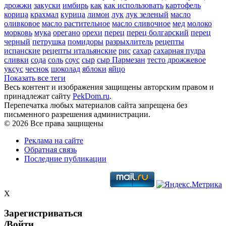
дрожжи
закуски
имбирь
как
как использовать
картофель
корица
крахмал
курица
лимон
лук
лук зеленый
масло
оливковое
масло растительное
масло сливочное
мед
молоко
морковь
мука
орегано
орехи
перец
перец болгарский
перец
черный
петрушка
помидоры
разрыхлитель
рецепты
испанские
рецепты итальянские
рис
сахар
сахарная пудра
сливки
сода
соль
соус
сыр
сыр Пармезан
тесто дрожжевое
уксус
чеснок
шоколад
яблоки
яйцо
Показать все теги
Весь контент и изображения защищены авторским правом и
принадлежат сайту
PekDom.ru
.
Перепечатка любых материалов сайта запрещена без
письменного разрешения администрации.
© 2026 Все права защищены
Реклама на сайте
Обратная связь
Последние публикации
X
Зарегистриваться
/Войти