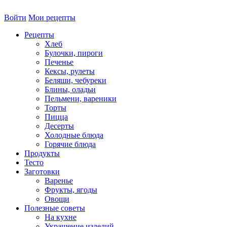
Войти
Мои рецепты
Рецепты
Хлеб
Булочки, пироги
Печенье
Кексы, рулеты
Беляши, чебуреки
Блины, оладьи
Пельмени, вареники
Торты
Пицца
Десерты
Холодные блюда
Горячие блюда
Продукты
Тесто
Заготовки
Варенье
Фрукты, ягоды
Овощи
Полезные советы
На кухне
Украшение изделий