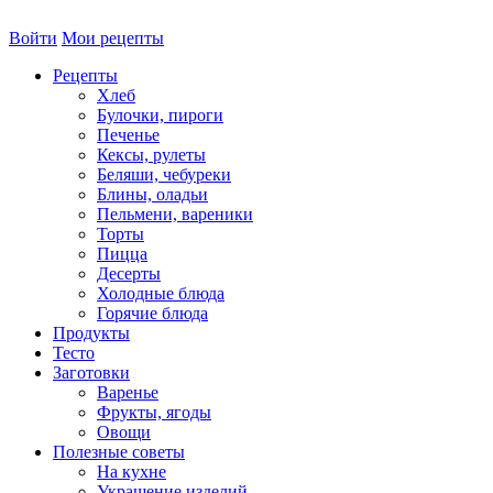
Войти
Мои рецепты
Рецепты
Хлеб
Булочки, пироги
Печенье
Кексы, рулеты
Беляши, чебуреки
Блины, оладьи
Пельмени, вареники
Торты
Пицца
Десерты
Холодные блюда
Горячие блюда
Продукты
Тесто
Заготовки
Варенье
Фрукты, ягоды
Овощи
Полезные советы
На кухне
Украшение изделий