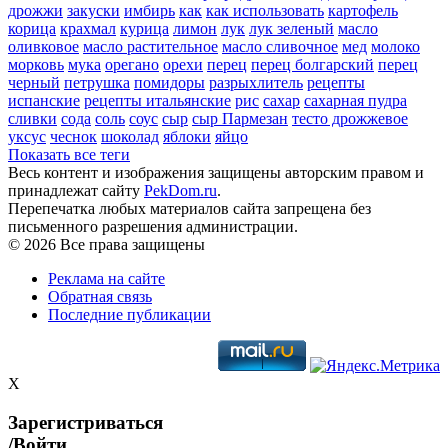
дрожжи
закуски
имбирь
как
как использовать
картофель
корица
крахмал
курица
лимон
лук
лук зеленый
масло
оливковое
масло растительное
масло сливочное
мед
молоко
морковь
мука
орегано
орехи
перец
перец болгарский
перец
черный
петрушка
помидоры
разрыхлитель
рецепты
испанские
рецепты итальянские
рис
сахар
сахарная пудра
сливки
сода
соль
соус
сыр
сыр Пармезан
тесто дрожжевое
уксус
чеснок
шоколад
яблоки
яйцо
Показать все теги
Весь контент и изображения защищены авторским правом и
принадлежат сайту
PekDom.ru
.
Перепечатка любых материалов сайта запрещена без
письменного разрешения администрации.
© 2026 Все права защищены
Реклама на сайте
Обратная связь
Последние публикации
X
Зарегистриваться
/Войти