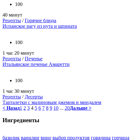
100
40 минут
Рецепты
/
Горячие блюда
Испанское рагу из нута и шпината
100
1 час 20 минут
Рецепты
/
Печенье
Итальянское печенье Амаретти
100
1 час 30 минут
Рецепты
/
Десерты
Тарталетки с малиновым джемом и миндалем
< Назад
1
2
3
4
5
6
7
8
9
10
...
20
Дальше >
Ингредиенты
базилик
ванилин
вино
выбор продуктов
говядина
горчица