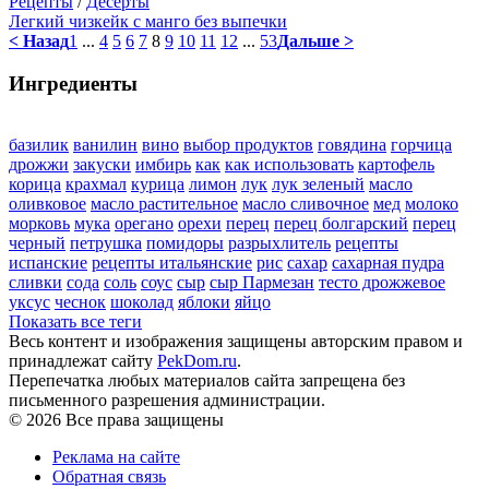
Рецепты
/
Десерты
Легкий чизкейк с манго без выпечки
< Назад
1
...
4
5
6
7
8
9
10
11
12
...
53
Дальше >
Ингредиенты
базилик
ванилин
вино
выбор продуктов
говядина
горчица
дрожжи
закуски
имбирь
как
как использовать
картофель
корица
крахмал
курица
лимон
лук
лук зеленый
масло
оливковое
масло растительное
масло сливочное
мед
молоко
морковь
мука
орегано
орехи
перец
перец болгарский
перец
черный
петрушка
помидоры
разрыхлитель
рецепты
испанские
рецепты итальянские
рис
сахар
сахарная пудра
сливки
сода
соль
соус
сыр
сыр Пармезан
тесто дрожжевое
уксус
чеснок
шоколад
яблоки
яйцо
Показать все теги
Весь контент и изображения защищены авторским правом и
принадлежат сайту
PekDom.ru
.
Перепечатка любых материалов сайта запрещена без
письменного разрешения администрации.
© 2026 Все права защищены
Реклама на сайте
Обратная связь