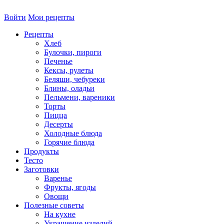
Войти
Мои рецепты
Рецепты
Хлеб
Булочки, пироги
Печенье
Кексы, рулеты
Беляши, чебуреки
Блины, оладьи
Пельмени, вареники
Торты
Пицца
Десерты
Холодные блюда
Горячие блюда
Продукты
Тесто
Заготовки
Варенье
Фрукты, ягоды
Овощи
Полезные советы
На кухне
Украшение изделий