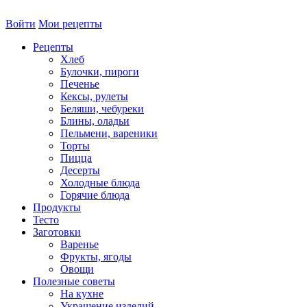
Войти
Мои рецепты
Рецепты
Хлеб
Булочки, пироги
Печенье
Кексы, рулеты
Беляши, чебуреки
Блины, оладьи
Пельмени, вареники
Торты
Пицца
Десерты
Холодные блюда
Горячие блюда
Продукты
Тесто
Заготовки
Варенье
Фрукты, ягоды
Овощи
Полезные советы
На кухне
Украшение изделий