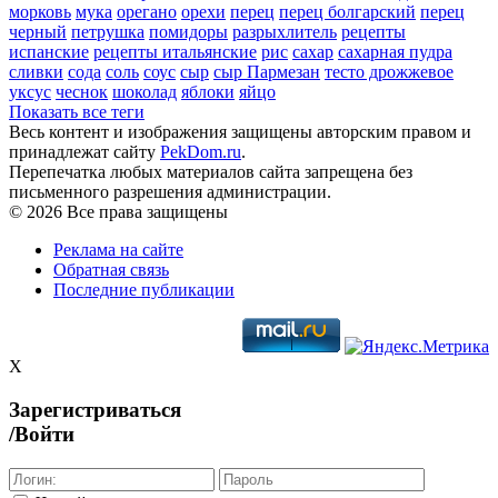
морковь
мука
орегано
орехи
перец
перец болгарский
перец
черный
петрушка
помидоры
разрыхлитель
рецепты
испанские
рецепты итальянские
рис
сахар
сахарная пудра
сливки
сода
соль
соус
сыр
сыр Пармезан
тесто дрожжевое
уксус
чеснок
шоколад
яблоки
яйцо
Показать все теги
Весь контент и изображения защищены авторским правом и
принадлежат сайту
PekDom.ru
.
Перепечатка любых материалов сайта запрещена без
письменного разрешения администрации.
© 2026 Все права защищены
Реклама на сайте
Обратная связь
Последние публикации
X
Зарегистриваться
/Войти