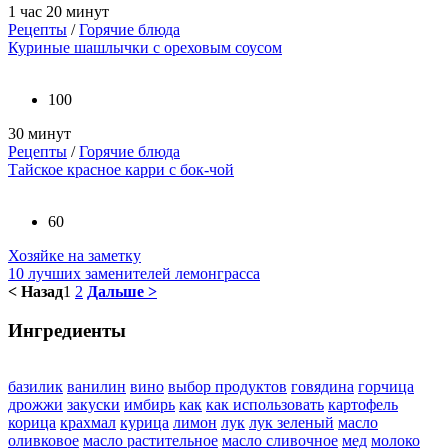
1 час 20 минут
Рецепты
/
Горячие блюда
Куриные шашлычки с ореховым соусом
100
30 минут
Рецепты
/
Горячие блюда
Тайское красное карри с бок-чой
60
Хозяйке на заметку
10 лучших заменителей лемонграсса
< Назад
1
2
Дальше >
Ингредиенты
базилик
ванилин
вино
выбор продуктов
говядина
горчица
дрожжи
закуски
имбирь
как
как использовать
картофель
корица
крахмал
курица
лимон
лук
лук зеленый
масло
оливковое
масло растительное
масло сливочное
мед
молоко