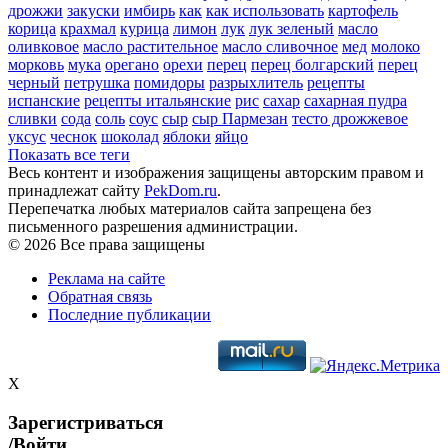
дрожжи
закуски
имбирь
как
как использовать
картофель
корица
крахмал
курица
лимон
лук
лук зеленый
масло
оливковое
масло растительное
масло сливочное
мед
молоко
морковь
мука
орегано
орехи
перец
перец болгарский
перец
черный
петрушка
помидоры
разрыхлитель
рецепты
испанские
рецепты итальянские
рис
сахар
сахарная пудра
сливки
сода
соль
соус
сыр
сыр Пармезан
тесто дрожжевое
уксус
чеснок
шоколад
яблоки
яйцо
Показать все теги
Весь контент и изображения защищены авторским правом и
принадлежат сайту
PekDom.ru
.
Перепечатка любых материалов сайта запрещена без
письменного разрешения администрации.
© 2026 Все права защищены
Реклама на сайте
Обратная связь
Последние публикации
X
Зарегистриваться
/Войти