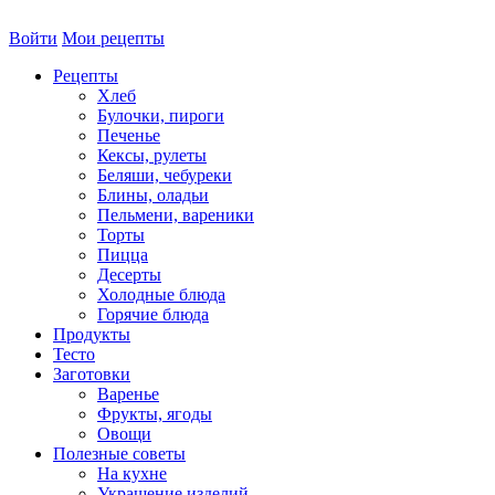
Войти
Мои рецепты
Рецепты
Хлеб
Булочки, пироги
Печенье
Кексы, рулеты
Беляши, чебуреки
Блины, оладьи
Пельмени, вареники
Торты
Пицца
Десерты
Холодные блюда
Горячие блюда
Продукты
Тесто
Заготовки
Варенье
Фрукты, ягоды
Овощи
Полезные советы
На кухне
Украшение изделий