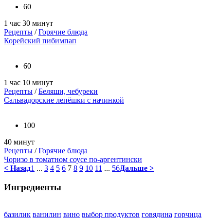
60
1 час 30 минут
Рецепты
/
Горячие блюда
Корейский пибимпап
60
1 час 10 минут
Рецепты
/
Беляши, чебуреки
Сальвадорские лепёшки с начинкой
100
40 минут
Рецепты
/
Горячие блюда
Чоризо в томатном соусе по-аргентински
< Назад
1
...
3
4
5
6
7
8
9
10
11
...
56
Дальше >
Ингредиенты
базилик
ванилин
вино
выбор продуктов
говядина
горчица