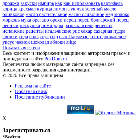
дрожжи
закуски
имбирь
как
как использовать
картофель
корица
крахмал
курица
лимон
лук
лук зеленый
масло
оливковое
масло растительное
масло сливочное
мед
молоко
морковь
мука
орегано
орехи
перец
перец болгарский
перец
черный
петрушка
помидоры
разрыхлитель
рецепты
испанские
рецепты итальянские
рис
сахар
сахарная пудра
сливки
сода
соль
соус
сыр
сыр Пармезан
тесто дрожжевое
уксус
чеснок
шоколад
яблоки
яйцо
Показать все теги
Весь контент и изображения защищены авторским правом и
принадлежат сайту
PekDom.ru
.
Перепечатка любых материалов сайта запрещена без
письменного разрешения администрации.
© 2026 Все права защищены
Реклама на сайте
Обратная связь
Последние публикации
X
Зарегистриваться
/Войти