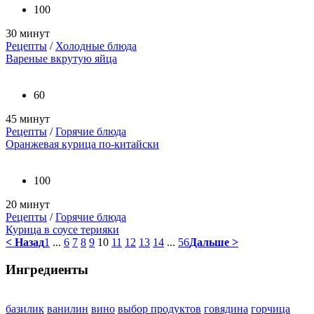
100
30 минут
Рецепты
/
Холодные блюда
Вареные вкрутую яйца
60
45 минут
Рецепты
/
Горячие блюда
Оранжевая курица по-китайски
100
20 минут
Рецепты
/
Горячие блюда
Курица в соусе терияки
< Назад
1
...
6
7
8
9
10
11
12
13
14
...
56
Дальше >
Ингредиенты
базилик
ванилин
вино
выбор продуктов
говядина
горчица