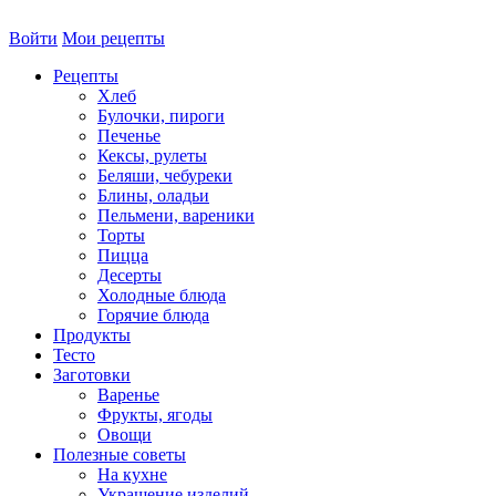
Войти
Мои рецепты
Рецепты
Хлеб
Булочки, пироги
Печенье
Кексы, рулеты
Беляши, чебуреки
Блины, оладьи
Пельмени, вареники
Торты
Пицца
Десерты
Холодные блюда
Горячие блюда
Продукты
Тесто
Заготовки
Варенье
Фрукты, ягоды
Овощи
Полезные советы
На кухне
Украшение изделий