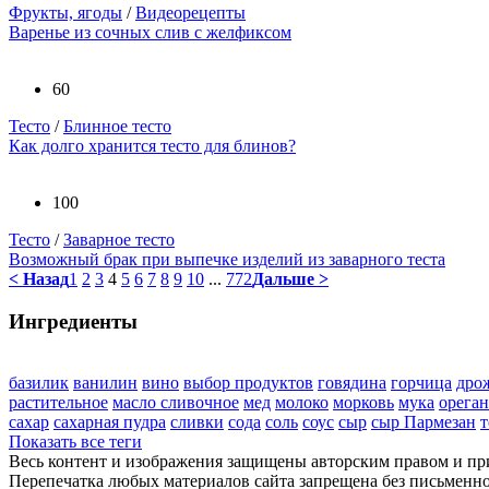
Фрукты, ягоды
/
Видеорецепты
Варенье из сочных слив с желфиксом
60
Тесто
/
Блинное тесто
Как долго хранится тесто для блинов?
100
Тесто
/
Заварное тесто
Возможный брак при выпечке изделий из заварного теста
< Назад
1
2
3
4
5
6
7
8
9
10
...
772
Дальше >
Ингредиенты
базилик
ванилин
вино
выбор продуктов
говядина
горчица
дро
растительное
масло сливочное
мед
молоко
морковь
мука
орега
сахар
сахарная пудра
сливки
сода
соль
соус
сыр
сыр Пармезан
т
Показать все теги
Весь контент и изображения защищены авторским правом и п
Перепечатка любых материалов сайта запрещена без письменн