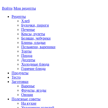
Войти
Мои рецепты
Рецепты
Хлеб
Булочки, пироги
Печенье
Кексы, рулеты
Беляши, чебуреки
Блины, оладьи
Пельмени, вареники
Торты
Пицца
Десерты
Холодные блюда
Горячие блюда
Продукты
Тесто
Заготовки
Варенье
Фрукты, ягоды
Овощи
Полезные советы
На кухне
Украшение изделий