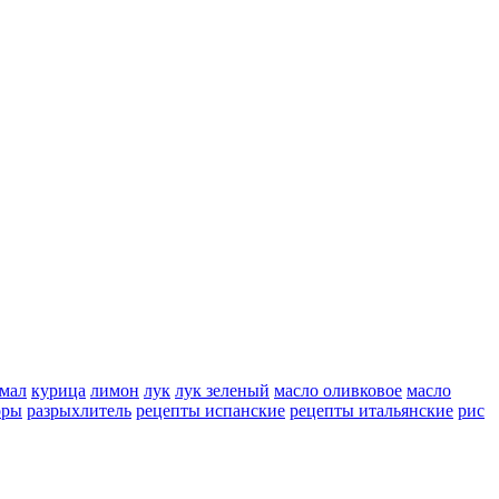
мал
курица
лимон
лук
лук зеленый
масло оливковое
масло
оры
разрыхлитель
рецепты испанские
рецепты итальянские
рис