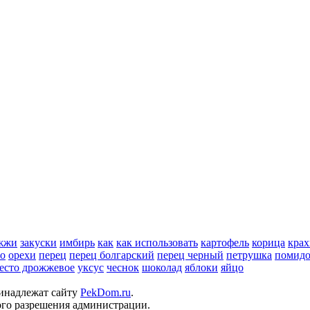
жжи
закуски
имбирь
как
как использовать
картофель
корица
крах
но
орехи
перец
перец болгарский
перец черный
петрушка
помид
есто дрожжевое
уксус
чеснок
шоколад
яблоки
яйцо
ринадлежат сайту
PekDom.ru
.
ого разрешения администрации.