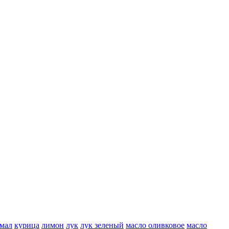
мал
курица
лимон
лук
лук зеленый
масло оливковое
масло