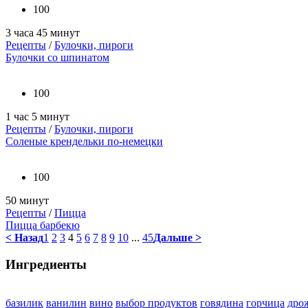
100
3 часа 45 минут
Рецепты
/
Булочки, пироги
Булочки со шпинатом
100
1 час 5 минут
Рецепты
/
Булочки, пироги
Соленые крендельки по-немецки
100
50 минут
Рецепты
/
Пицца
Пицца барбекю
< Назад
1
2
3
4
5
6
7
8
9
10
...
45
Дальше >
Ингредиенты
базилик
ванилин
вино
выбор продуктов
говядина
горчица
дро