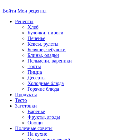
Войти
Мои рецепты
Рецепты
Хлеб
Булочки, пироги
Печенье
Кексы, рулеты
Беляши, чебуреки
Блины, оладьи
Пельмени, вареники
Торты
Пицца
Десерты
Холодные блюда
Горячие блюда
Продукты
Тесто
Заготовки
Варенье
Фрукты, ягоды
Овощи
Полезные советы
На кухне
Украшение изделий