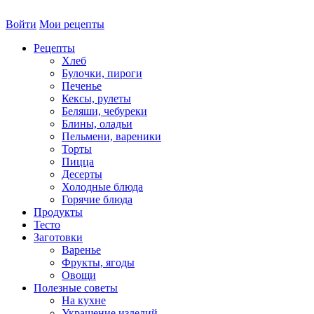
Войти
Мои рецепты
Рецепты
Хлеб
Булочки, пироги
Печенье
Кексы, рулеты
Беляши, чебуреки
Блины, оладьи
Пельмени, вареники
Торты
Пицца
Десерты
Холодные блюда
Горячие блюда
Продукты
Тесто
Заготовки
Варенье
Фрукты, ягоды
Овощи
Полезные советы
На кухне
Украшение изделий