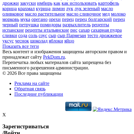
дрожжи
закуски
имбирь
как
как использовать
картофель
корица
крахмал
курица
лимон
лук
лук зеленый
масло
оливковое
масло растительное
масло сливочное
мед
молоко
морковь
мука
орегано
орехи
перец
перец болгарский
перец
черный
петрушка
помидоры
разрыхлитель
рецепты
испанские
рецепты итальянские
рис
сахар
сахарная пудра
сливки
сода
соль
соус
сыр
сыр Пармезан
тесто дрожжевое
уксус
чеснок
шоколад
яблоки
яйцо
Показать все теги
Весь контент и изображения защищены авторским правом и
принадлежат сайту
PekDom.ru
.
Перепечатка любых материалов сайта запрещена без
письменного разрешения администрации.
© 2026 Все права защищены
Реклама на сайте
Обратная связь
Последние публикации
X
Зарегистриваться
/Войти