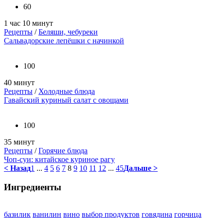
60
1 час 10 минут
Рецепты
/
Беляши, чебуреки
Сальвадорские лепёшки с начинкой
100
40 минут
Рецепты
/
Холодные блюда
Гавайский куриный салат с овощами
100
35 минут
Рецепты
/
Горячие блюда
Чоп-суи: китайское куриное рагу
< Назад
1
...
4
5
6
7
8
9
10
11
12
...
45
Дальше >
Ингредиенты
базилик
ванилин
вино
выбор продуктов
говядина
горчица