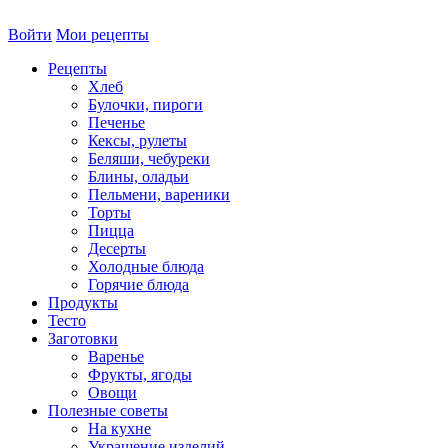
Войти
Мои рецепты
Рецепты
Хлеб
Булочки, пироги
Печенье
Кексы, рулеты
Беляши, чебуреки
Блины, оладьи
Пельмени, вареники
Торты
Пицца
Десерты
Холодные блюда
Горячие блюда
Продукты
Тесто
Заготовки
Варенье
Фрукты, ягоды
Овощи
Полезные советы
На кухне
Украшение изделий