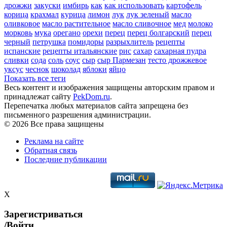
дрожжи
закуски
имбирь
как
как использовать
картофель
корица
крахмал
курица
лимон
лук
лук зеленый
масло
оливковое
масло растительное
масло сливочное
мед
молоко
морковь
мука
орегано
орехи
перец
перец болгарский
перец
черный
петрушка
помидоры
разрыхлитель
рецепты
испанские
рецепты итальянские
рис
сахар
сахарная пудра
сливки
сода
соль
соус
сыр
сыр Пармезан
тесто дрожжевое
уксус
чеснок
шоколад
яблоки
яйцо
Показать все теги
Весь контент и изображения защищены авторским правом и
принадлежат сайту
PekDom.ru
.
Перепечатка любых материалов сайта запрещена без
письменного разрешения администрации.
© 2026 Все права защищены
Реклама на сайте
Обратная связь
Последние публикации
X
Зарегистриваться
/Войти