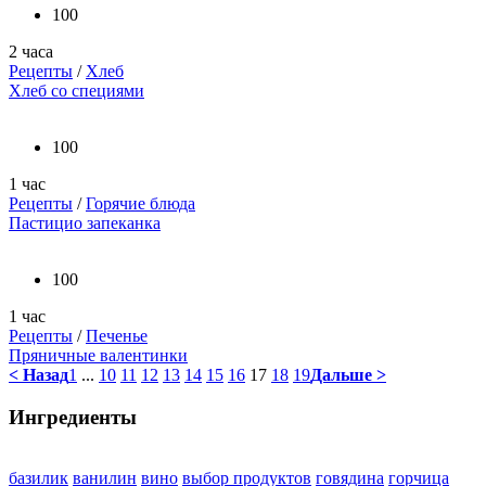
100
2 часа
Рецепты
/
Хлеб
Хлеб со специями
100
1 час
Рецепты
/
Горячие блюда
Пастицио запеканка
100
1 час
Рецепты
/
Печенье
Пряничные валентинки
< Назад
1
...
10
11
12
13
14
15
16
17
18
19
Дальше >
Ингредиенты
базилик
ванилин
вино
выбор продуктов
говядина
горчица