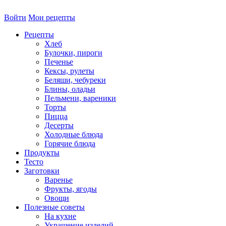
Войти
Мои рецепты
Рецепты
Хлеб
Булочки, пироги
Печенье
Кексы, рулеты
Беляши, чебуреки
Блины, оладьи
Пельмени, вареники
Торты
Пицца
Десерты
Холодные блюда
Горячие блюда
Продукты
Тесто
Заготовки
Варенье
Фрукты, ягоды
Овощи
Полезные советы
На кухне
Украшение изделий