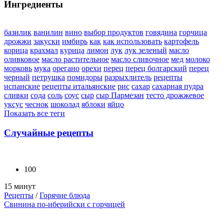
Ингредиенты
базилик
ванилин
вино
выбор продуктов
говядина
горчица
дрожжи
закуски
имбирь
как
как использовать
картофель
корица
крахмал
курица
лимон
лук
лук зеленый
масло
оливковое
масло растительное
масло сливочное
мед
молоко
морковь
мука
орегано
орехи
перец
перец болгарский
перец
черный
петрушка
помидоры
разрыхлитель
рецепты
испанские
рецепты итальянские
рис
сахар
сахарная пудра
сливки
сода
соль
соус
сыр
сыр Пармезан
тесто дрожжевое
уксус
чеснок
шоколад
яблоки
яйцо
Показать все теги
Случайные рецепты
100
15 минут
Рецепты
/
Горячие блюда
Свинина по-иберийски с горчицей