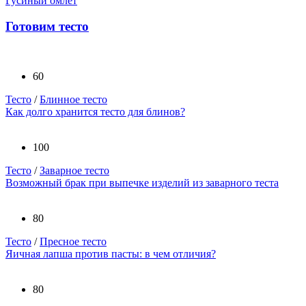
Гусиный омлет
Готовим тесто
60
Тесто
/
Блинное тесто
Как долго хранится тесто для блинов?
100
Тесто
/
Заварное тесто
Возможный брак при выпечке изделий из заварного теста
80
Тесто
/
Пресное тесто
Яичная лапша против пасты: в чем отличия?
80