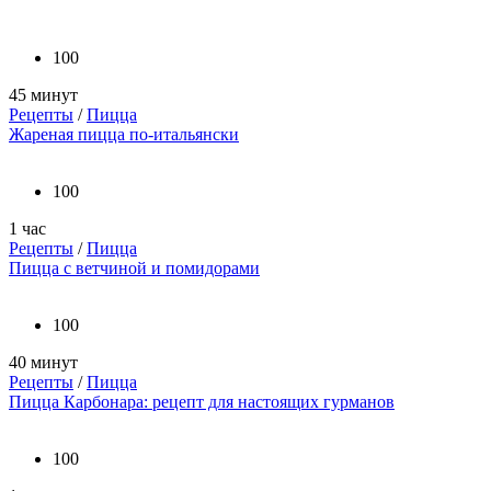
100
45 минут
Рецепты
/
Пицца
Жареная пицца по-итальянски
100
1 час
Рецепты
/
Пицца
Пицца с ветчиной и помидорами
100
40 минут
Рецепты
/
Пицца
Пицца Карбонара: рецепт для настоящих гурманов
100