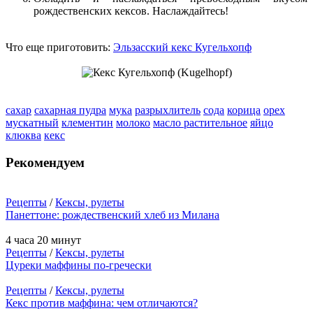
рождественских кексов. Наслаждайтесь!
Что еще приготовить:
Эльзасский кекс Кугельхопф
сахар
сахарная пудра
мука
разрыхлитель
сода
корица
орех
мускатный
клементин
молоко
масло растительное
яйцо
клюква
кекс
Рекомендуем
Рецепты
/
Кексы, рулеты
Панеттоне: рождественский хлеб из Милана
4 часа 20 минут
Рецепты
/
Кексы, рулеты
Цуреки маффины по-гречески
Рецепты
/
Кексы, рулеты
Кекс против маффина: чем отличаются?