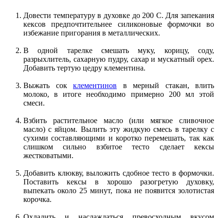
Довести температуру в духовке до 200 C. Для запекания
кексов предпочтительнее силиконовые формочки во
избежание пригорания в металлических.
В одной тарелке смешать муку, корицу, соду,
разрыхлитель, сахарную пудру, сахар и мускатный орех.
Добавить тертую цедру клементина.
Выжать сок
клементинов
в мерный стакан, влить
молоко, в итоге необходимо примерно 200 мл этой
смеси.
Взбить растительное масло (или мягкое сливочное
масло) с яйцом. Вылить эту жидкую смесь в тарелку с
сухими составляющими и коротко перемешать, так как
слишком сильно взбитое тесто сделает кексы
жестковатыми.
Добавить клюкву, выложить сдобное тесто в формочки.
Поставить кексы в хорошо разогретую духовку,
выпекать около 25 минут, пока не появится золотистая
корочка.
Охладить и наслаждаться превосходным вкусом