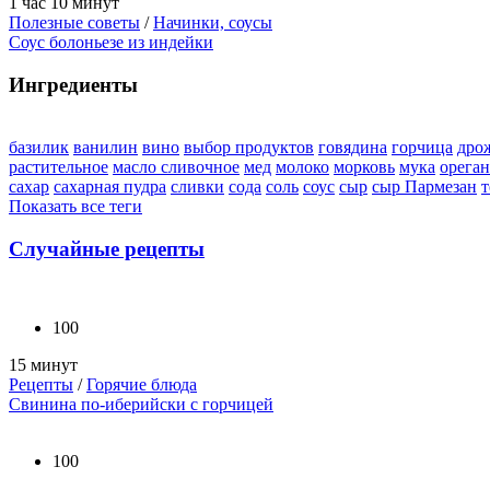
1 час 10 минут
Полезные советы
/
Начинки, соусы
Соус болоньезе из индейки
Ингредиенты
базилик
ванилин
вино
выбор продуктов
говядина
горчица
дро
растительное
масло сливочное
мед
молоко
морковь
мука
орега
сахар
сахарная пудра
сливки
сода
соль
соус
сыр
сыр Пармезан
т
Показать все теги
Случайные рецепты
100
15 минут
Рецепты
/
Горячие блюда
Свинина по-иберийски с горчицей
100