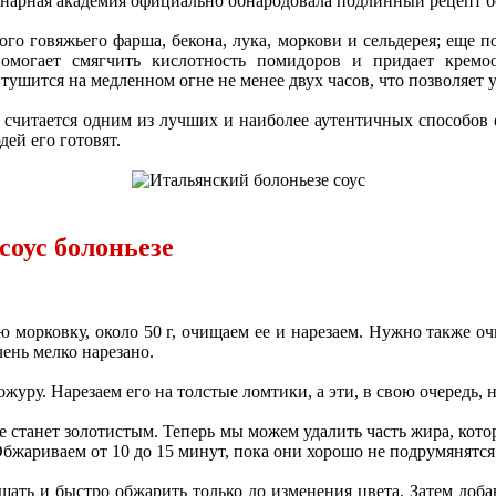
линарная академия официально обнародовала подлинный рецепт б
ого говяжьего фарша, бекона, лука, моркови и сельдерея; еще 
помогает смягчить кислотность помидоров и придает крем
 тушится на медленном огне не менее двух часов, что позволяет 
 считается одним из лучших и наиболее аутентичных способов е
дей его готовят.
соус болоньезе
ю морковку, около 50 г, очищаем ее и нарезаем. Нужно также о
чень мелко нарезано.
журу. Нарезаем его на толстые ломтики, а эти, в свою очередь, 
е станет золотистым. Теперь мы можем удалить часть жира, кото
бжариваем от 10 до 15 минут, пока они хорошо не подрумянятся
шать и быстро обжарить только до изменения цвета. Затем доб