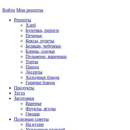
Войти
Мои рецепты
Рецепты
Хлеб
Булочки, пироги
Печенье
Кексы, рулеты
Беляши, чебуреки
Блины, оладьи
Пельмени, вареники
Торты
Пицца
Десерты
Холодные блюда
Горячие блюда
Продукты
Тесто
Заготовки
Варенье
Фрукты, ягоды
Овощи
Полезные советы
На кухне
Украшение изделий