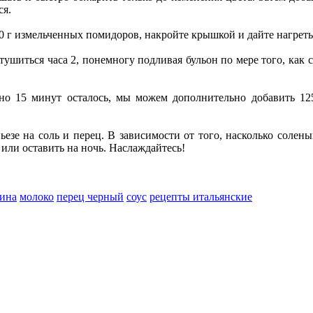
ся.
0 г измельченных помидоров, накройте крышкой и дайте нагретьс
ушиться часа 2, понемногу подливая бульон по мере того, как 
но 15 минут осталось, мы можем дополнительно добавить 12
ьезе на соль и перец. В зависимости от того, насколько солен
или оставить на ночь. Наслаждайтесь!
дина
молоко
перец черный
соус
рецепты итальянские