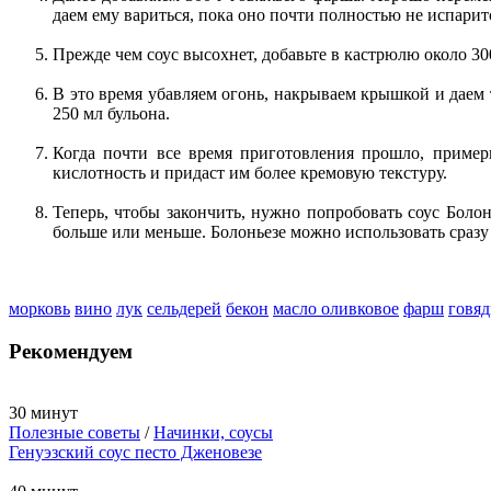
даем ему вариться, пока оно почти полностью не испарит
Прежде чем соус высохнет, добавьте в кастрюлю около 30
В это время убавляем огонь, накрываем крышкой и даем т
250 мл бульона.
Когда почти все время приготовления прошло, пример
кислотность и придаст им более кремовую текстуру.
Теперь, чтобы закончить, нужно попробовать соус Болон
больше или меньше. Болоньезе можно использовать сразу 
морковь
вино
лук
сельдерей
бекон
масло оливковое
фарш
говя
Рекомендуем
30 минут
Полезные советы
/
Начинки, соусы
Генуэзский соус песто Дженовезе