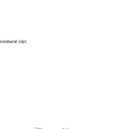
олоньезе соус