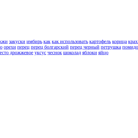
жжи
закуски
имбирь
как
как использовать
картофель
корица
крах
но
орехи
перец
перец болгарский
перец черный
петрушка
помид
есто дрожжевое
уксус
чеснок
шоколад
яблоки
яйцо