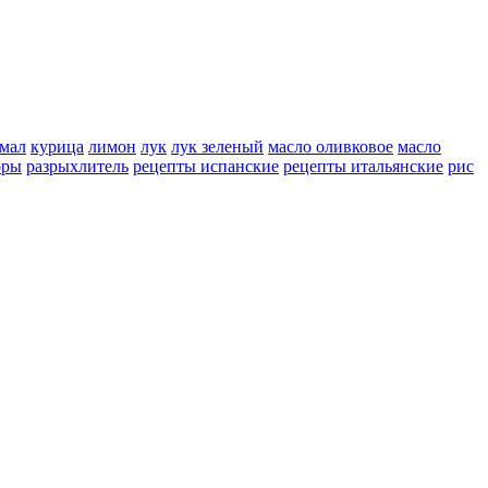
мал
курица
лимон
лук
лук зеленый
масло оливковое
масло
оры
разрыхлитель
рецепты испанские
рецепты итальянские
рис