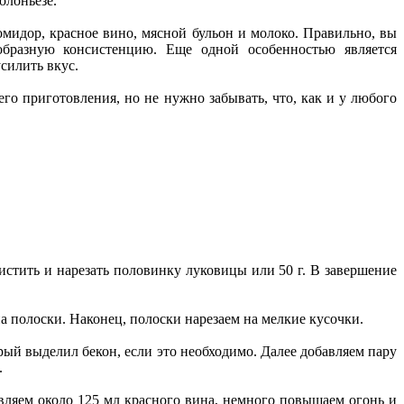
олоньезе.
помидор, красное вино, мясной бульон и молоко. Правильно, вы
ообразную консистенцию. Еще одной особенностью является
усилить вкус.
го приготовления, но не нужно забывать, что, как и у любого
чистить и нарезать половинку луковицы или 50 г. В завершение
на полоски. Наконец, полоски нарезаем на мелкие кусочки.
рый выделил бекон, если это необходимо. Далее добавляем пару
.
авляем около 125 мл красного вина, немного повышаем огонь и