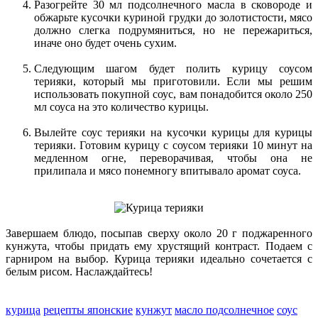
Разогрейте 30 мл подсолнечного масла в сковороде и
обжарьте кусочки куриной грудки до золотистости, мясо
должно слегка подрумяниться, но не пережариться,
иначе оно будет очень сухим.
Следующим шагом будет полить курицу соусом
терияки, который мы приготовили. Если мы решим
использовать покупной соус, вам понадобится около 250
мл соуса на это количество курицы.
Вылейте соус терияки на кусочки курицы для курицы
терияки. Готовим курицу с соусом терияки 10 минут на
медленном огне, переворачивая, чтобы она не
прилипала и мясо понемногу впитывало аромат соуса.
Завершаем блюдо, посыпав сверху около 20 г поджаренного
кунжута, чтобы придать ему хрустящий контраст. Подаем с
гарниром на выбор. Курица терияки идеально сочетается с
белым рисом. Наслаждайтесь!
курица
рецепты японские
кунжут
масло подсолнечное
соус