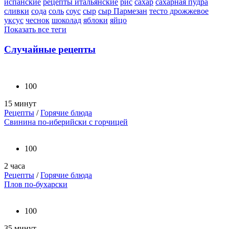
испанские
рецепты итальянские
рис
сахар
сахарная пудра
сливки
сода
соль
соус
сыр
сыр Пармезан
тесто дрожжевое
уксус
чеснок
шоколад
яблоки
яйцо
Показать все теги
Случайные рецепты
100
15 минут
Рецепты
/
Горячие блюда
Свинина по-иберийски с горчицей
100
2 часа
Рецепты
/
Горячие блюда
Плов по-бухарски
100
35 минут