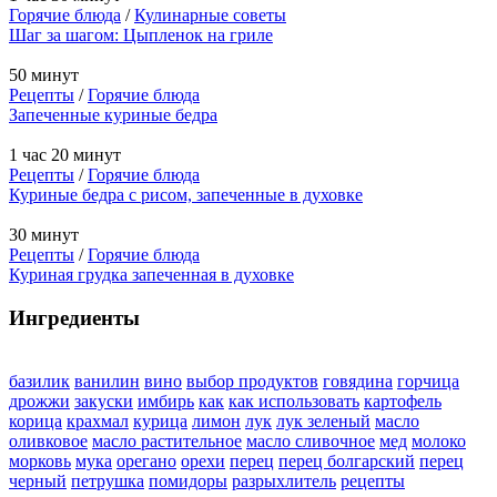
Горячие блюда
/
Кулинарные советы
Шаг за шагом: Цыпленок на гриле
50 минут
Рецепты
/
Горячие блюда
Запеченные куриные бедра
1 час 20 минут
Рецепты
/
Горячие блюда
Куриные бедра с рисом, запеченные в духовке
30 минут
Рецепты
/
Горячие блюда
Куриная грудка запеченная в духовке
Ингредиенты
базилик
ванилин
вино
выбор продуктов
говядина
горчица
дрожжи
закуски
имбирь
как
как использовать
картофель
корица
крахмал
курица
лимон
лук
лук зеленый
масло
оливковое
масло растительное
масло сливочное
мед
молоко
морковь
мука
орегано
орехи
перец
перец болгарский
перец
черный
петрушка
помидоры
разрыхлитель
рецепты