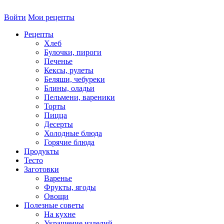
Войти
Мои рецепты
Рецепты
Хлеб
Булочки, пироги
Печенье
Кексы, рулеты
Беляши, чебуреки
Блины, оладьи
Пельмени, вареники
Торты
Пицца
Десерты
Холодные блюда
Горячие блюда
Продукты
Тесто
Заготовки
Варенье
Фрукты, ягоды
Овощи
Полезные советы
На кухне
Украшение изделий