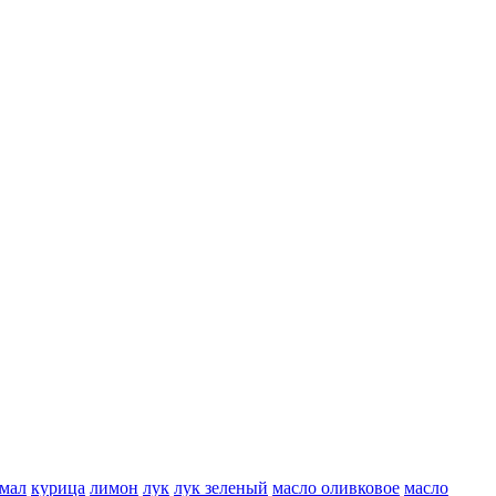
мал
курица
лимон
лук
лук зеленый
масло оливковое
масло