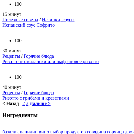
100
15 минут
Полезные советы
/
Начинки, соусы
Испанский соус Софрито
100
30 минут
Рецепты
/
Горячие блюда
Ризотто по-милански или шафрановое ризотто
100
40 минут
Рецепты
/
Горячие блюда
Ризотто с грибами и креветками
< Назад
1
2
3
Дальше >
Ингредиенты
базилик
ванилин
вино
выбор продуктов
говядина
горчица
дро