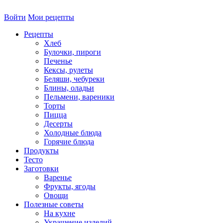
Войти
Мои рецепты
Рецепты
Хлеб
Булочки, пироги
Печенье
Кексы, рулеты
Беляши, чебуреки
Блины, оладьи
Пельмени, вареники
Торты
Пицца
Десерты
Холодные блюда
Горячие блюда
Продукты
Тесто
Заготовки
Варенье
Фрукты, ягоды
Овощи
Полезные советы
На кухне
Украшение изделий