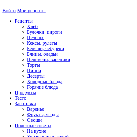
Войти
Мои рецепты
Рецепты
Хлеб
Булочки, пироги
Печенье
Кексы, рулеты
Беляши, чебуреки
Блины, оладьи
Пельмени, вареники
Торты
Пицца
Десерты
Холодные блюда
Горячие блюда
Продукты
Тесто
Заготовки
Варенье
Фрукты, ягоды
Овощи
Полезные советы
На кухне
Украшение изделий