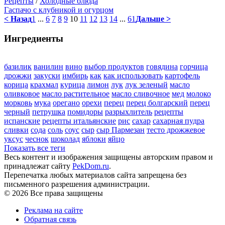
Рецепты
/
Холодные блюда
Гаспачо с клубникой и огурцом
< Назад
1
...
6
7
8
9
10
11
12
13
14
...
61
Дальше >
Ингредиенты
базилик
ванилин
вино
выбор продуктов
говядина
горчица
дрожжи
закуски
имбирь
как
как использовать
картофель
корица
крахмал
курица
лимон
лук
лук зеленый
масло
оливковое
масло растительное
масло сливочное
мед
молоко
морковь
мука
орегано
орехи
перец
перец болгарский
перец
черный
петрушка
помидоры
разрыхлитель
рецепты
испанские
рецепты итальянские
рис
сахар
сахарная пудра
сливки
сода
соль
соус
сыр
сыр Пармезан
тесто дрожжевое
уксус
чеснок
шоколад
яблоки
яйцо
Показать все теги
Весь контент и изображения защищены авторским правом и
принадлежат сайту
PekDom.ru
.
Перепечатка любых материалов сайта запрещена без
письменного разрешения администрации.
© 2026 Все права защищены
Реклама на сайте
Обратная связь