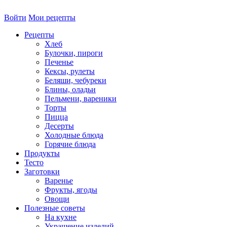
Войти
Мои рецепты
Рецепты
Хлеб
Булочки, пироги
Печенье
Кексы, рулеты
Беляши, чебуреки
Блины, оладьи
Пельмени, вареники
Торты
Пицца
Десерты
Холодные блюда
Горячие блюда
Продукты
Тесто
Заготовки
Варенье
Фрукты, ягоды
Овощи
Полезные советы
На кухне
Украшение изделий