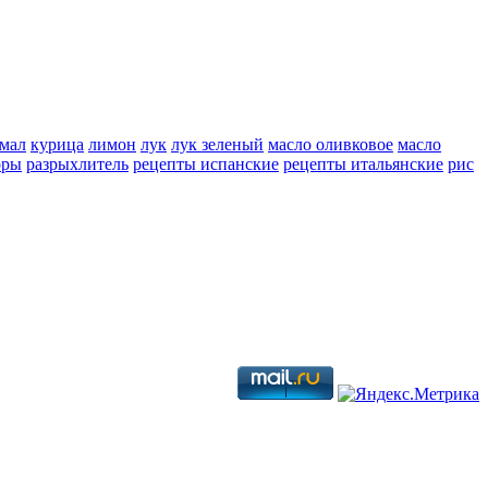
мал
курица
лимон
лук
лук зеленый
масло оливковое
масло
оры
разрыхлитель
рецепты испанские
рецепты итальянские
рис