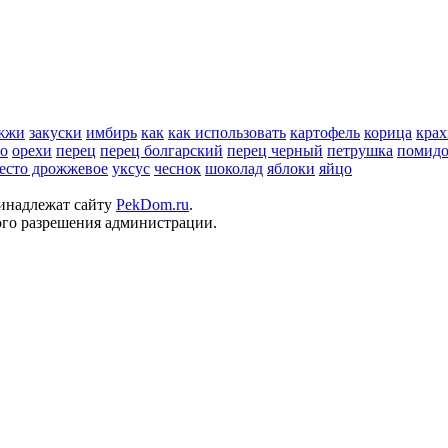
жжи
закуски
имбирь
как
как использовать
картофель
корица
крах
но
орехи
перец
перец болгарский
перец черный
петрушка
помид
есто дрожжевое
уксус
чеснок
шоколад
яблоки
яйцо
ринадлежат сайту
PekDom.ru
.
ого разрешения администрации.