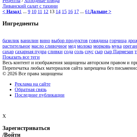
Рецепты
/
Холодные блюда
Ливанский салат с тахини
< Назад
1
...
9
10
11
12
13
14
15
16
17
...
61
Дальше >
Ингредиенты
базилик
ванилин
вино
выбор продуктов
говядина
горчица
дро
растительное
масло сливочное
мед
молоко
морковь
мука
орега
сахар
сахарная пудра
сливки
сода
соль
соус
сыр
сыр Пармезан
т
Показать все теги
Весь контент и изображения защищены авторским правом и п
Перепечатка любых материалов сайта запрещена без письменн
© 2026 Все права защищены
Реклама на сайте
Обратная связь
Последние публикации
X
Зарегистриваться
/Войти